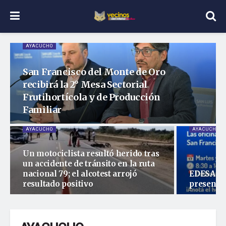
AYACUCHO
San Francisco del Monte de Oro
recibirá la 2° Mesa Sectorial
Frutihortícola y de Producción
Familiar
AYACUCHO
AYACUCHO
Un motociclista resultó herido tras
un accidente de tránsito en la ruta
nacional 79; el alcotest arrojó
EDESAL r
resultado positivo
presencia