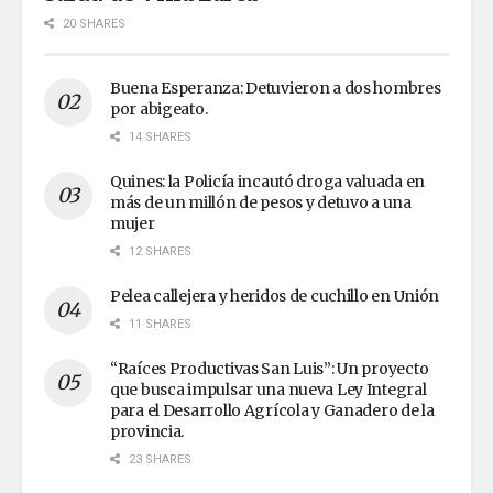
20 SHARES
Buena Esperanza: Detuvieron a dos hombres
por abigeato.
14 SHARES
Quines: la Policía incautó droga valuada en
más de un millón de pesos y detuvo a una
mujer
12 SHARES
Pelea callejera y heridos de cuchillo en Unión
11 SHARES
“Raíces Productivas San Luis”: Un proyecto
que busca impulsar una nueva Ley Integral
para el Desarrollo Agrícola y Ganadero de la
provincia.
23 SHARES