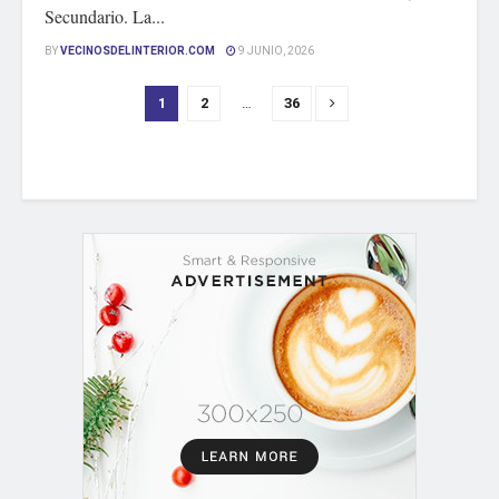
Secundario. La...
BY
VECINOSDELINTERIOR.COM
9 JUNIO, 2026
1
2
…
36