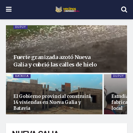
DUPUY
Fuerte granizada azotó Nueva
Galia y cubrió las calles de hielo
BATAVIA
DUPUY
El Gobierno provincial construirá
Estudiant
14 viviendas en Nueva Galia y
fabrican 
Batavia
local