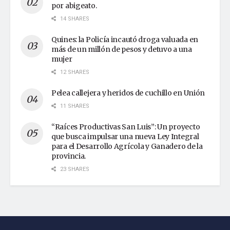
por abigeato.
14 SHARES
Quines: la Policía incautó droga valuada en
más de un millón de pesos y detuvo a una
mujer
12 SHARES
Pelea callejera y heridos de cuchillo en Unión
11 SHARES
“Raíces Productivas San Luis”: Un proyecto
que busca impulsar una nueva Ley Integral
para el Desarrollo Agrícola y Ganadero de la
provincia.
23 SHARES