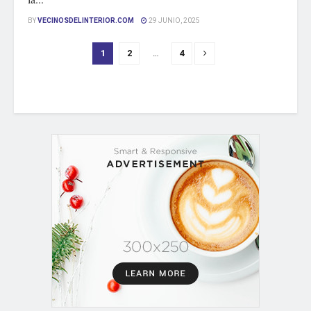
BY
VECINOSDELINTERIOR.COM
29 JUNIO, 2025
1
2
…
4