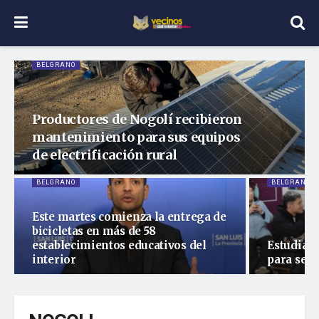
BELGRANO
Productores de Nogolí recibieron
mantenimiento para sus equipos
de electrificación rural
BELGRANO
BELGRANO
Este martes comienza la entrega de
bicicletas en más de 58
establecimientos educativos del
Estudiant
interior
para ser 