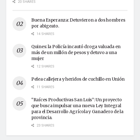
20 SHARES
Buena Esperanza: Detuvieron a dos hombres
por abigeato.
14 SHARES
Quines: la Policía incautó droga valuada en
más de un millón de pesos y detuvo a una
mujer
12 SHARES
Pelea callejera y heridos de cuchillo en Unión
11 SHARES
“Raíces Productivas San Luis”: Un proyecto
que busca impulsar una nueva Ley Integral
para el Desarrollo Agrícola y Ganadero de la
provincia.
23 SHARES