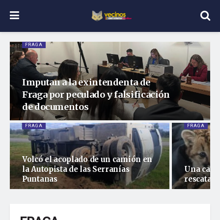
FRAGA
Imputan a la exintendenta de
Fraga por peculado y falsificación
de documentos
FRAGA
FRAGA
Volcó el acoplado de un camión en
la Autopista de las Serranías
Una cach
Puntanas
rescatad