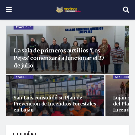
AYACUCHO
La sala de primeros auxilios ‘Los
Pejes’ comenzará a funcionar el 27
de julio
AYACUCHO
AYACUCHO
San Luis consolidó su Plan de
Luján ser
Prevención de Incendios Forestales
del Plan 
en Luján
Incendios