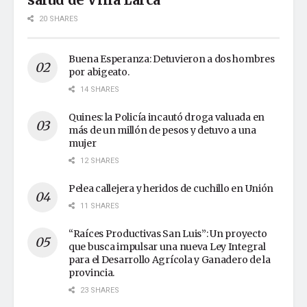
20 SHARES
Buena Esperanza: Detuvieron a dos hombres
por abigeato.
14 SHARES
Quines: la Policía incautó droga valuada en
más de un millón de pesos y detuvo a una
mujer
12 SHARES
Pelea callejera y heridos de cuchillo en Unión
11 SHARES
“Raíces Productivas San Luis”: Un proyecto
que busca impulsar una nueva Ley Integral
para el Desarrollo Agrícola y Ganadero de la
provincia.
23 SHARES