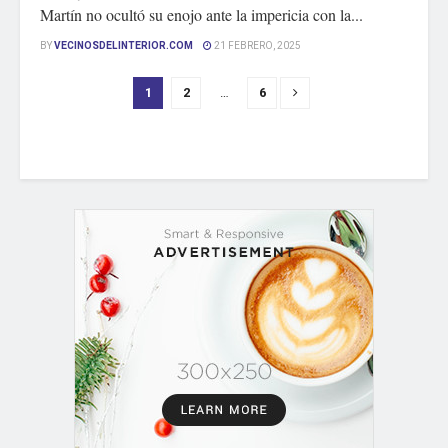
Martín no ocultó su enojo ante la impericia con la...
BY
VECINOSDELINTERIOR.COM
21 FEBRERO, 2025
1
2
…
6