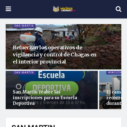
SAN MARTIN
Refuerzan los operativos de
vigilancia y control de Chagas en
el interior provincial
SAN MARTIN
AYACUCHO
San Martín reabre las
El camión
inscripciones para su Escuela
recorrer
Deportiva
durante 