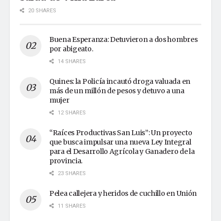
20 SHARES
Buena Esperanza: Detuvieron a dos hombres
por abigeato.
14 SHARES
Quines: la Policía incautó droga valuada en
más de un millón de pesos y detuvo a una
mujer
12 SHARES
“Raíces Productivas San Luis”: Un proyecto
que busca impulsar una nueva Ley Integral
para el Desarrollo Agrícola y Ganadero de la
provincia.
23 SHARES
Pelea callejera y heridos de cuchillo en Unión
11 SHARES