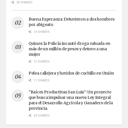
20 SHARES
Buena Esperanza: Detuvieron a dos hombres
por abigeato.
14 SHARES
Quines: la Policía incautó droga valuada en
más de un millón de pesos y detuvo a una
mujer
12 SHARES
Pelea callejera y heridos de cuchillo en Unión
11 SHARES
“Raíces Productivas San Luis”: Un proyecto
que busca impulsar una nueva Ley Integral
para el Desarrollo Agrícola y Ganadero de la
provincia.
23 SHARES