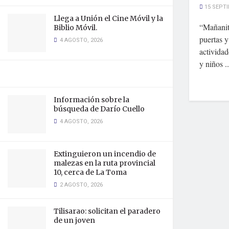
15 SEPTI
Llega a Unión el Cine Móvil y la
“Mañanit
Biblio Móvil.
puertas 
4 AGOSTO, 2026
actividad
y niños ..
Información sobre la
búsqueda de Darío Cuello
4 AGOSTO, 2026
Extinguieron un incendio de
malezas en la ruta provincial
10, cerca de La Toma
2 AGOSTO, 2026
Tilisarao: solicitan el paradero
de un joven