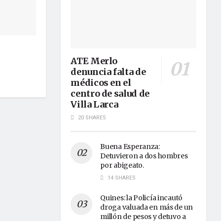
ATE Merlo
denuncia falta de
médicos en el
centro de salud de
Villa Larca
20 SHARES
Buena Esperanza:
Detuvieron a dos hombres
por abigeato.
14 SHARES
Quines: la Policía incautó
droga valuada en más de un
millón de pesos y detuvo a