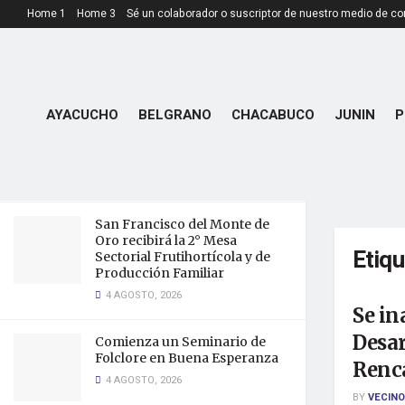
Home 1
Home 3
Sé un colaborador o suscriptor de nuestro medio de c
LATEST
TRENDING
Sin rastros de Darío Cuello:
intensifican la búsqueda con
AYACUCHO
BELGRANO
CHACABUCO
JUNIN
P
drones, kayaks, perros y
rastrillajes en Tilisarao
4 AGOSTO, 2026
San Francisco del Monte de
Oro recibirá la 2° Mesa
Etiq
Sectorial Frutihortícola y de
Producción Familiar
4 AGOSTO, 2026
Se in
Desar
Comienza un Seminario de
Folclore en Buena Esperanza
Renc
4 AGOSTO, 2026
BY
VECINO