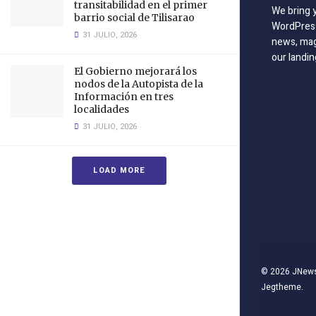
transitabilidad en el primer
We bring 
barrio social de Tilisarao
WordPress
31 JULIO, 2026
news, mag
our landin
El Gobierno mejorará los
nodos de la Autopista de la
Información en tres
localidades
31 JULIO, 2026
LOAD MORE
© 2026
JNew
Jegtheme
.