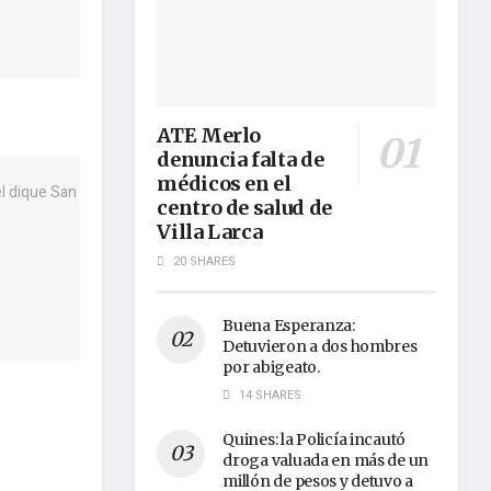
ATE Merlo
denuncia falta de
médicos en el
centro de salud de
Villa Larca
20 SHARES
Buena Esperanza:
Detuvieron a dos hombres
por abigeato.
14 SHARES
Quines: la Policía incautó
droga valuada en más de un
millón de pesos y detuvo a