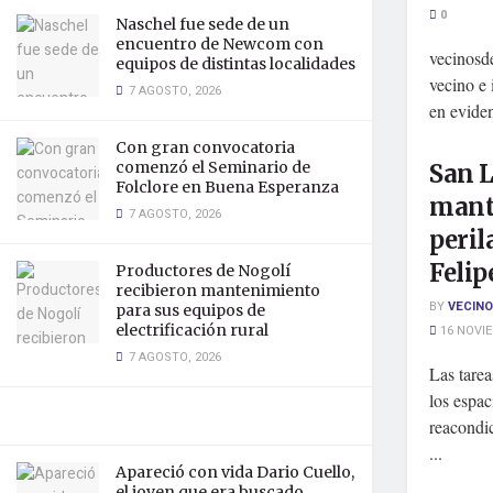
0
Naschel fue sede de un
encuentro de Newcom con
vecinosde
equipos de distintas localidades
vecino e 
7 AGOSTO, 2026
en eviden
Con gran convocatoria
comenzó el Seminario de
San L
Folclore en Buena Esperanza
mant
7 AGOSTO, 2026
peril
Felip
Productores de Nogolí
recibieron mantenimiento
BY
VECINO
para sus equipos de
electrificación rural
16 NOVIE
7 AGOSTO, 2026
Las tarea
los espa
reacondic
...
Apareció con vida Dario Cuello,
el joven que era buscado