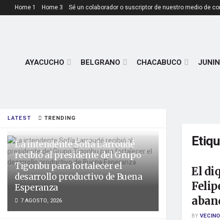
Home 1
Home 3
Sé un colaborador o suscriptor de nuestro medio de c
AYACUCHO
BELGRANO
CHACABUCO
JUNIN
LATEST
TRENDING
Etiq
La intendente Sofía Larroudé
recibió al presidente del Grupo
Tigonbu para fortalecer el
El di
desarrollo productivo de Buena
Felip
Esperanza
aban
7 AGOSTO, 2026
BY
VECINO