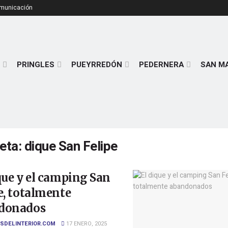
omunicación
PRINGLES
PUEYRREDÓN
PEDERNERA
SAN M
ueta:
dique San Felipe
que y el camping San
e, totalmente
donados
SDELINTERIOR.COM
17 ENERO, 2025