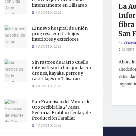
La Au
intensamente en Tilisarao
7 AGOSTO, 2026
Infor
fibra
El nuevo hospital de Unión
San F
progresa con trabajos
interiores y exteriores
BY
VECINO
7 AGOSTO, 2026
28 SEPTI
Ahora los
Sin rastros de Darío Cuello:
intensifican la búsqueda con
alrededor
drones, kayaks, perros y
velocidad
rastrillajes en Tilisarao
ingeniería
4 AGOSTO, 2026
San Francisco del Monte de
Oro recibirá la 2° Mesa
Sectorial Frutihortícola y de
Producción Familiar
4 AGOSTO, 2026