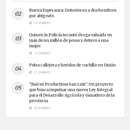
Buena Esperanza: Detuvieron a dos hombres
por abigeato.
14 SHARES
Quines: la Policía incautó droga valuada en
más de un millón de pesos y detuvo a una
mujer
12 SHARES
Pelea callejera y heridos de cuchillo en Unión
11 SHARES
“Raíces Productivas San Luis”: Un proyecto
que busca impulsar una nueva Ley Integral
para el Desarrollo Agrícola y Ganadero de la
provincia.
23 SHARES