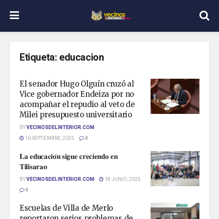
Etiqueta:
educacion
El senador Hugo Olguín cruzó al
Vice gobernador Endeiza por no
acompañar el repudio al veto de
Milei presupuesto universitario
BY
VECINOSDELINTERIOR.COM
16 SEPTIEMBRE, 2025
0
𝐋𝐚 𝐞𝐝𝐮𝐜𝐚𝐜𝐢𝐨́𝐧 𝐬𝐢𝐠𝐮𝐞 𝐜𝐫𝐞𝐜𝐢𝐞𝐧𝐝𝐨 𝐞𝐧
𝐓𝐢𝐥𝐢𝐬𝐚𝐫𝐚𝐨
BY
VECINOSDELINTERIOR.COM
18 JUNIO, 2025
0
Escuelas de Villa de Merlo
reportaron serios problemas de