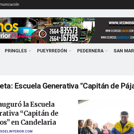
omunicación
PRINGLES
PUEYRREDÓN
PEDERNERA
SAN MAR
ueta:
Escuela Generativa “Capitán de Páj
auguró la Escuela
ativa “Capitán de
os” en Candelaria
SDELINTERIOR.COM