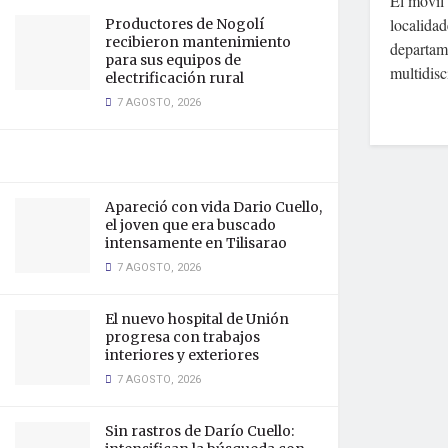
El móvil 
localidad
Productores de Nogolí
recibieron mantenimiento
departam
para sus equipos de
multidisci
electrificación rural
7 AGOSTO, 2026
Apareció con vida Dario Cuello,
el joven que era buscado
intensamente en Tilisarao
7 AGOSTO, 2026
El nuevo hospital de Unión
progresa con trabajos
interiores y exteriores
7 AGOSTO, 2026
Sin rastros de Darío Cuello: