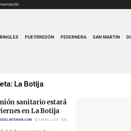
omunicación
RINGLES
PUEYRREDÓN
PEDERNERA
SAN MARTIN
D
ueta:
La Botija
mión sanitario estará
viernes en La Botija
SDELINTERIOR.COM
4 ABRIL, 2024
0