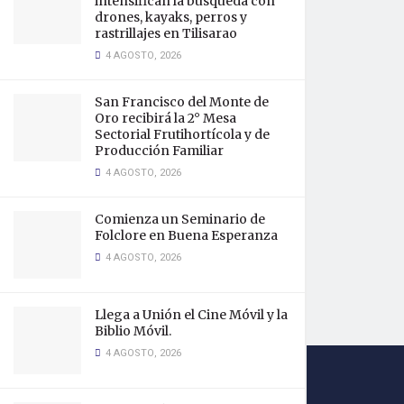
intensifican la búsqueda con
drones, kayaks, perros y
rastrillajes en Tilisarao
4 AGOSTO, 2026
San Francisco del Monte de
Oro recibirá la 2° Mesa
Sectorial Frutihortícola y de
Producción Familiar
4 AGOSTO, 2026
Comienza un Seminario de
Folclore en Buena Esperanza
4 AGOSTO, 2026
Llega a Unión el Cine Móvil y la
Biblio Móvil.
4 AGOSTO, 2026