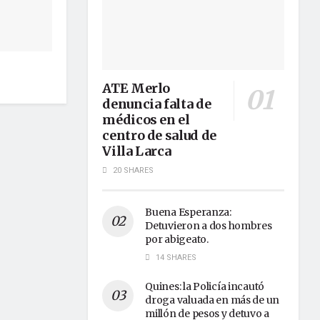
ATE Merlo
denuncia falta de
médicos en el
centro de salud de
Villa Larca
20 SHARES
Buena Esperanza:
Detuvieron a dos hombres
por abigeato.
14 SHARES
Quines: la Policía incautó
droga valuada en más de un
millón de pesos y detuvo a