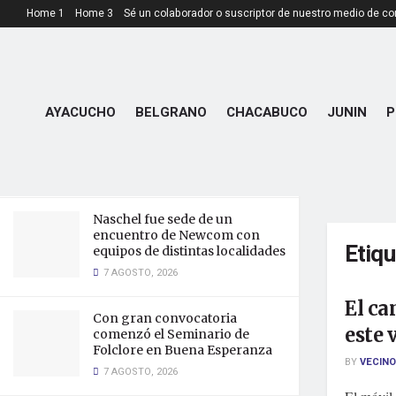
Home 1
Home 3
Sé un colaborador o suscriptor de nuestro medio de c
LATEST
TRENDING
La intendente Sofía Larroudé
recibió al presidente del Grupo
Tigonbu para fortalecer el
AYACUCHO
BELGRANO
CHACABUCO
JUNIN
P
desarrollo productivo de Buena
Esperanza
7 AGOSTO, 2026
Naschel fue sede de un
encuentro de Newcom con
Etiq
equipos de distintas localidades
7 AGOSTO, 2026
El ca
Con gran convocatoria
este 
comenzó el Seminario de
Folclore en Buena Esperanza
BY
VECINO
7 AGOSTO, 2026