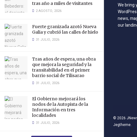
tras año a miles de visitantes
We bring 
2 AGOSTO, 2026
WordPress
news, mag
our landin
Fuerte granizada azotó Nueva
Galia y cubrió las calles de hielo
31 JULIO, 2026
Tras años de espera, una obra
que mejora la seguridad y la
transitabilidad en el primer
barrio social de Tilisarao
31 JULIO, 2026
El Gobierno mejorará los
nodos de la Autopista de la
Información en tres
localidades
© 2026
JNew
31 JULIO, 2026
Jegtheme
.