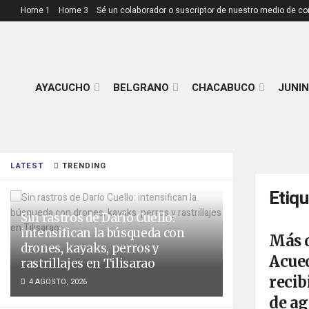
Home 1
Home 3
Sé un colaborador o suscriptor de nuestro medio de c
AYACUCHO
BELGRANO
CHACABUCO
JUNIN
LATEST
TRENDING
Etiq
Sin rastros de Darío Cuello:
intensifican la búsqueda con
Más d
drones, kayaks, perros y
Acue
rastrillajes en Tilisarao
recib
4 AGOSTO, 2026
de ag