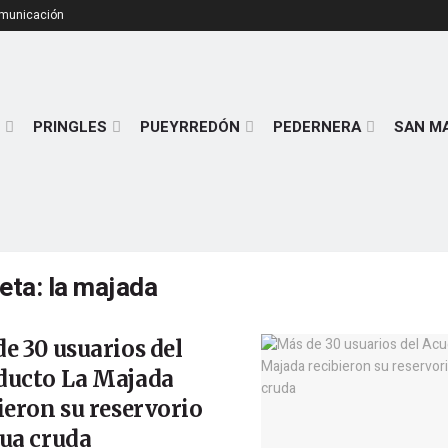
omunicación
PRINGLES
PUEYRREDÓN
PEDERNERA
SAN M
ueta:
la majada
e 30 usuarios del
ducto La Majada
ieron su reservorio
ua cruda