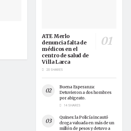
ATE Merlo
denuncia falta de
médicos en el
centro de salud de
Villa Larca
20 SHARES
Buena Esperanza:
Detuvieron a dos hombres
por abigeato.
14 SHARES
Quines: la Policía incautó
droga valuada en más de un
millón de pesos y detuvo a