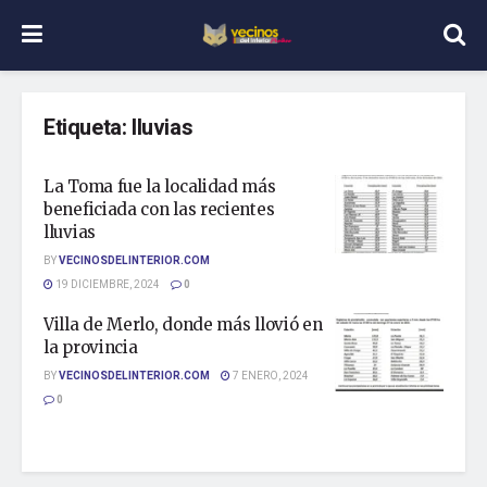
Etiqueta:
lluvias
La Toma fue la localidad más
beneficiada con las recientes
lluvias
BY
VECINOSDELINTERIOR.COM
19 DICIEMBRE, 2024
0
Villa de Merlo, donde más llovió en
la provincia
BY
VECINOSDELINTERIOR.COM
7 ENERO, 2024
0