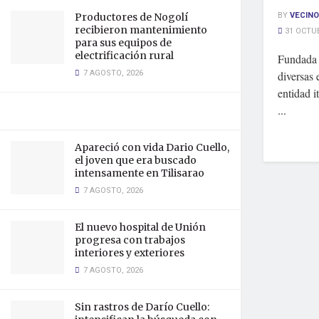
BY
VECINO
Productores de Nogolí
recibieron mantenimiento
31 OCTUB
para sus equipos de
electrificación rural
Fundada e
7 AGOSTO, 2026
diversas 
entidad i
...
Apareció con vida Dario Cuello,
el joven que era buscado
intensamente en Tilisarao
7 AGOSTO, 2026
El nuevo hospital de Unión
progresa con trabajos
interiores y exteriores
7 AGOSTO, 2026
Sin rastros de Darío Cuello: