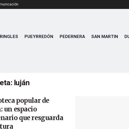
omunicación
RINGLES
PUEYRREDÓN
PEDERNERA
SAN MARTIN
D
ueta:
luján
oteca popular de
: un espacio
nario que resguarda
ltura