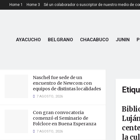
Home 1
Home 3
Sé un colaborador o suscriptor de nuestro medio de c
LATEST
TRENDING
La intendente Sofía Larroudé
recibió al presidente del Grupo
Tigonbu para fortalecer el
AYACUCHO
BELGRANO
CHACABUCO
JUNIN
P
desarrollo productivo de Buena
Esperanza
7 AGOSTO, 2026
Naschel fue sede de un
encuentro de Newcom con
Etiq
equipos de distintas localidades
7 AGOSTO, 2026
Bibli
Con gran convocatoria
Luján
comenzó el Seminario de
Folclore en Buena Esperanza
cente
7 AGOSTO, 2026
la cu