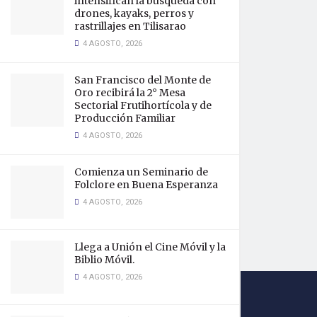
intensifican la búsqueda con
drones, kayaks, perros y
rastrillajes en Tilisarao
4 AGOSTO, 2026
San Francisco del Monte de
Oro recibirá la 2° Mesa
Sectorial Frutihortícola y de
Producción Familiar
4 AGOSTO, 2026
Comienza un Seminario de
Folclore en Buena Esperanza
4 AGOSTO, 2026
Llega a Unión el Cine Móvil y la
Biblio Móvil.
4 AGOSTO, 2026