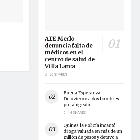
ATE Merlo
denuncia falta de
médicos en el
centro de salud de
Villa Larca
20 SHARES
Buena Esperanza:
Detuvieron a dos hombres
por abigeato.
14 SHARES
Quines: la Policía incautó
droga valuada en más de un
millón de pesos y detuvo a