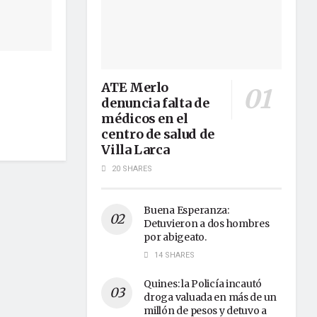
ATE Merlo
denuncia falta de
médicos en el
centro de salud de
Villa Larca
20 SHARES
Buena Esperanza:
Detuvieron a dos hombres
por abigeato.
14 SHARES
Quines: la Policía incautó
droga valuada en más de un
millón de pesos y detuvo a