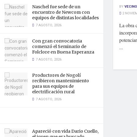
Naschel fue sede de un
BY
VECINO
encuentro de Newcom con
2 NOVIEM
equipos de distintas localidades
La obra 
7 AGOSTO, 2026
incorpora
potenciar
Con gran convocatoria
comenzó el Seminario de
...
Folclore en Buena Esperanza
7 AGOSTO, 2026
Productores de Nogolí
recibieron mantenimiento
para sus equipos de
electrificación rural
7 AGOSTO, 2026
Apareció con vida Dario Cuello,
el joven que era buscado