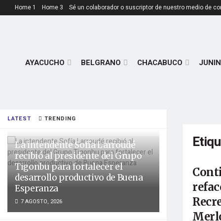
Home 1
Home 3
Sé un colaborador o suscriptor de nuestro medio de c
AYACUCHO
BELGRANO
CHACABUCO
JUNIN
LATEST
TRENDING
Etiq
La intendente Sofía Larroudé
recibió al presidente del Grupo
Tigonbu para fortalecer el
Conti
desarrollo productivo de Buena
refac
Esperanza
Recre
7 AGOSTO, 2026
Merl