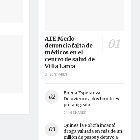
ATE Merlo
denuncia falta de
médicos en el
centro de salud de
Villa Larca
20 SHARES
Buena Esperanza:
Detuvieron a dos hombres
por abigeato.
14 SHARES
Quines: la Policía incautó
droga valuada en más de un
millón de pesos y detuvo a