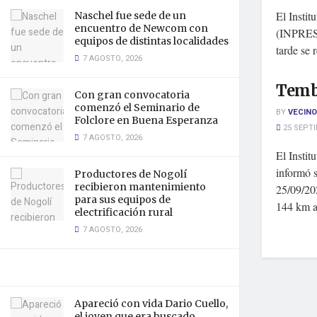
El Instit
Naschel fue sede de un
encuentro de Newcom con
(INPRES)
equipos de distintas localidades
tarde se 
7 AGOSTO, 2026
Temb
Con gran convocatoria
comenzó el Seminario de
BY
VECINO
Folclore en Buena Esperanza
25 SEPTI
7 AGOSTO, 2026
El Instit
informó 
Productores de Nogolí
recibieron mantenimiento
25/09/20
para sus equipos de
144 km a
electrificación rural
7 AGOSTO, 2026
Apareció con vida Dario Cuello,
el joven que era buscado