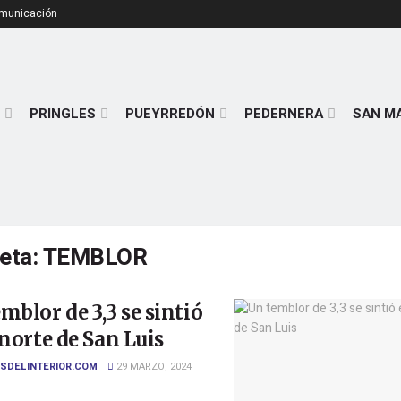
omunicación
PRINGLES
PUEYRREDÓN
PEDERNERA
SAN M
ueta:
TEMBLOR
mblor de 3,3 se sintió
 norte de San Luis
SDELINTERIOR.COM
29 MARZO, 2024