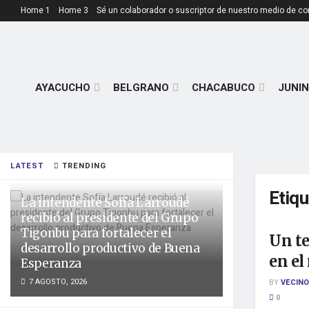
Home 1
Home 3
Sé un colaborador o suscriptor de nuestro medio de c
AYACUCHO
BELGRANO
CHACABUCO
JUNIN
LATEST
TRENDING
Etiq
La intendente Sofía Larroudé
recibió al presidente del Grupo
Tigonbu para fortalecer el
Un te
desarrollo productivo de Buena
en el
Esperanza
7 AGOSTO, 2026
BY
VECINO
0