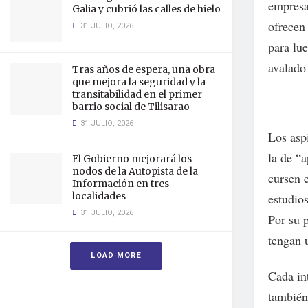
empresa
Galia y cubrió las calles de hielo
ofrecen 
31 JULIO, 2026
para lu
avalado
Tras años de espera, una obra
que mejora la seguridad y la
transitabilidad en el primer
barrio social de Tilisarao
31 JULIO, 2026
Los asp
la de “
El Gobierno mejorará los
nodos de la Autopista de la
cursen 
Información en tres
localidades
estudios
31 JULIO, 2026
Por su 
tengan 
LOAD MORE
Cada in
también 