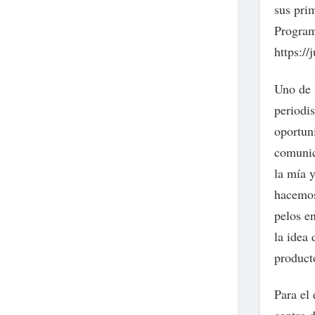
sus prim
Programa
https://
Uno de 
periodis
oportun
comunic
la mía y
hacemos
pelos e
la idea 
product
Para el