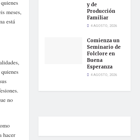
 quienes
y de
eis meses,
Producción
Familiar
ma está
4 AGOSTO, 2026
Comienza un
Seminario de
Folclore en
Buena
alidades,
Esperanza
a quienes
4 AGOSTO, 2026
sus
fesiones.
que no
 como
a hacer