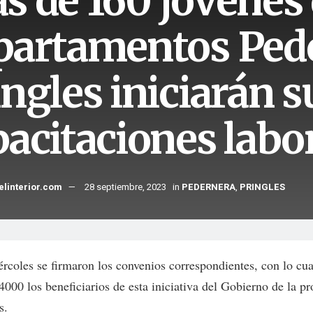
s de 160 jóvenes 
partamentos Ped
ngles iniciarán s
pacitaciones labo
elinterior.com
28 septiembre, 2023
in
PEDERNERA
,
PRINGLES
ércoles se firmaron los convenios correspondientes, con lo cua
000 los beneficiarios de esta iniciativa del Gobierno de la pr
s.