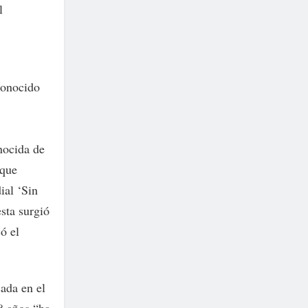
l
conocido
nocida de
 que
ial ‘Sin
sta surgió
ó el
ada en el