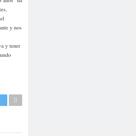
8 años “ha
tes,
el
ante y nos
va y tener
mundo