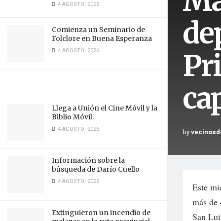
Má
4 AGOSTO, 2026
de
Comienza un Seminario de
Folclore en Buena Esperanza
4 AGOSTO, 2026
Pri
ca
Llega a Unión el Cine Móvil y la
Biblio Móvil.
4 AGOSTO, 2026
by
vecinosd
Información sobre la
búsqueda de Darío Cuello
4 AGOSTO, 2026
Este mi
más de 4
Extinguieron un incendio de
San Lui