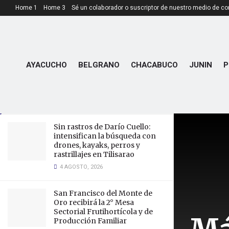
Home 1
Home 3
Sé un colaborador o suscriptor de nuestro medio de c
LATEST
TRENDING
Más de 160 jóvenes de los
departamentos Pedernera y
AYACUCHO
BELGRANO
CHACABUCO
JUNIN
P
Pringles iniciarán sus
capacitaciones laborales
28 SEPTIEMBRE, 2023
Sin rastros de Darío Cuello:
intensifican la búsqueda con
drones, kayaks, perros y
rastrillajes en Tilisarao
4 AGOSTO, 2026
San Francisco del Monte de
Oro recibirá la 2° Mesa
Sectorial Frutihortícola y de
Producción Familiar