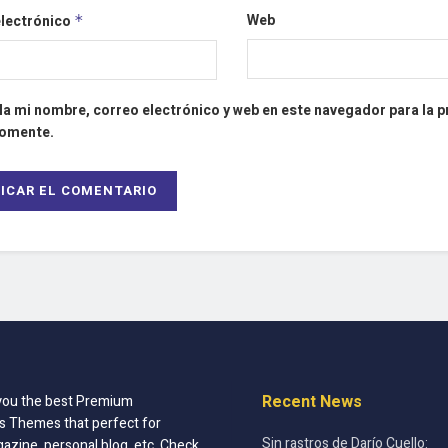
Web
electrónico
*
a mi nombre, correo electrónico y web en este navegador para la 
comente.
Recent News
you the best Premium
 Themes that perfect for
Sin rastros de Darío Cuello:
azine, personal blog, etc. Check