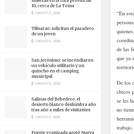
malezas en la ruta provincial
10, cerca de La Toma
“En est
2 AGOSTO, 2026
persona
Tilisarao: solicitan el paradero
quienes
de un joven
coordin
2 AGOSTO, 2026
de las 
que ya 
San Jerónimo: se incendiaron
un vehículo utilitario y un
territor
quincho en el camping
municipal
De los 
2 AGOSTO, 2026
chicos 
Salinas del Bebedero: el
se les h
desierto blanco deslumbra año
no tiene
tras año a miles de visitantes
2 AGOSTO, 2026
herrami
trabajo.
Fuerte granizada azotó Nueva