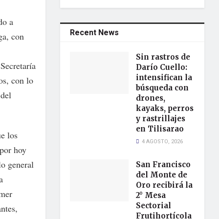
do a
Recent News
ga, con
Sin rastros de
Secretaría
Darío Cuello:
intensifican la
os, con lo
búsqueda con
 del
drones,
kayaks, perros
y rastrillajes
en Tilisarao
e los
4 AGOSTO, 2026
 por hoy
lo general
San Francisco
del Monte de
a
Oro recibirá la
imer
2° Mesa
Sectorial
antes,
Frutihortícola