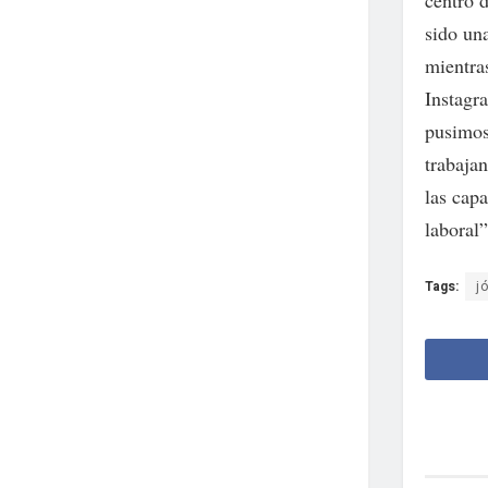
centro 
sido un
mientra
Instagr
pusimos
trabajan
las cap
laboral”
Tags:
j