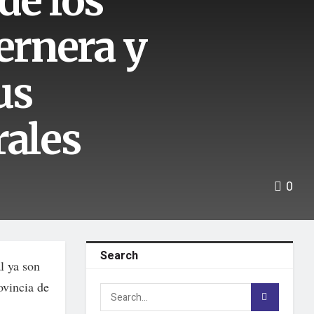
de los
ernera y
us
rales
0
Search
l ya son
ovincia de