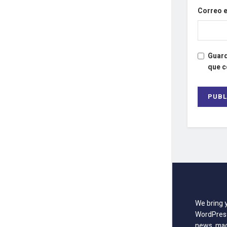
Correo 
Guard
que 
We bring 
WordPress
news, mag