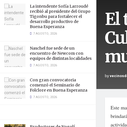
La intendente Sofía Larroudé
El 
recibió al presidente del Grupo
Tigonbu para fortalecer el
desarrollo productivo de
Buena Esperanza
Cul
7 AGOSTO, 2026
Naschel fue sede de un
mu
encuentro de Newcom con
equipos de distintas localidades
7 AGOSTO, 2026
by
vecinosd
Con gran convocatoria
comenzó el Seminario de
Folclore en Buena Esperanza
7 AGOSTO, 2026
Este ma
brindará
activid
Productores de Nogolí