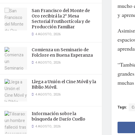
mucho q
San Francisco del Monte de
y aprend
Oro recibirá la 2° Mesa
Sectorial Frutihortícola y de
Producción Familiar
Asimism
4 AGOSTO, 2026
espacio
aprenda
Comienza un Seminario de
Folclore en Buena Esperanza
4 AGOSTO, 2026
“Tambié
grandes
muchas 
Llega a Unión el Cine Móvil y la
Biblio Móvil.
4 AGOSTO, 2026
Tags:
C
Información sobre la
búsqueda de Darío Cuello
4 AGOSTO, 2026