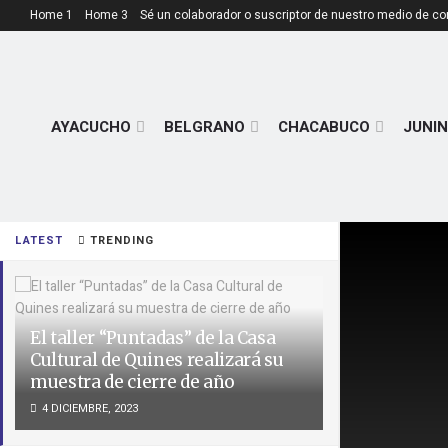
Home 1
Home 3
Sé un colaborador o suscriptor de nuestro medio de c
AYACUCHO
BELGRANO
CHACABUCO
JUNIN
LATEST
TRENDING
El taller “Puntadas” de la Casa
Cultural de Quines realizará su
muestra de cierre de año
4 DICIEMBRE, 2023