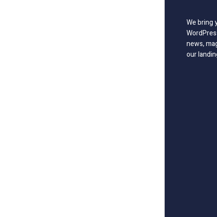
We bring 
WordPress
news, mag
our landin