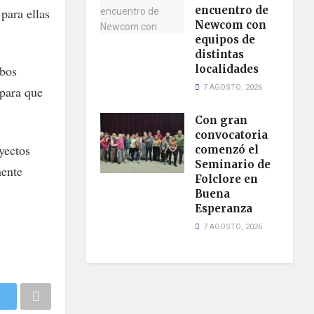
encuentro de
para ellas
Newcom con
equipos de
distintas
mbos
localidades
7 AGOSTO, 2026
 para que
Con gran
convocatoria
yectos
comenzó el
Seminario de
mente
Folclore en
Buena
Esperanza
7 AGOSTO, 2026