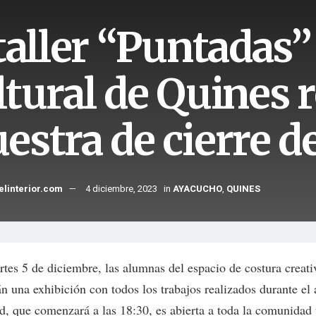
taller “Puntadas”
tural de Quines r
estra de cierre d
elinterior.com
4 diciembre, 2023
in
AYACUCHO
,
QUINES
rtes 5 de diciembre, las alumnas del espacio de costura creati
n una exhibición con todos los trabajos realizados durante el
ad, que comenzará a las 18:30, es abierta a toda la comunidad 