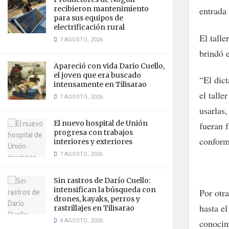
recibieron mantenimiento
entrada 
para sus equipos de
electrificación rural
El tall
7 AGOSTO, 2026
brindó e
Apareció con vida Dario Cuello,
el joven que era buscado
“El dict
intensamente en Tilisarao
el tall
7 AGOSTO, 2026
usarlas
El nuevo hospital de Unión
fueran 
progresa con trabajos
conform
interiores y exteriores
7 AGOSTO, 2026
Sin rastros de Darío Cuello:
intensifican la búsqueda con
Por otra
drones, kayaks, perros y
hasta e
rastrillajes en Tilisarao
4 AGOSTO, 2026
conocim