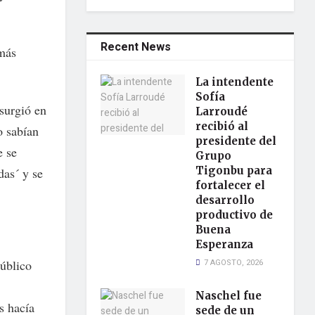
Recent News
emás
La intendente
Sofía
 surgió en
Larroudé
recibió al
o sabían
presidente del
e se
Grupo
Tigonbu para
as´ y se
fortalecer el
desarrollo
productivo de
Buena
Esperanza
público
7 AGOSTO, 2026
Naschel fue
s hacía
sede de un