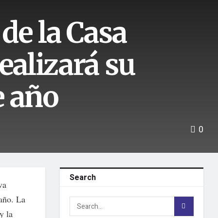
 de la Casa
ealizará su
e año
0
Search
va
 año. La
y la