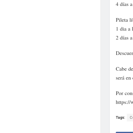
4 días 
Pileta l
1 dia a
2 días 
Descuen
Cabe des
será en
Por con
https:/
Tags:
C