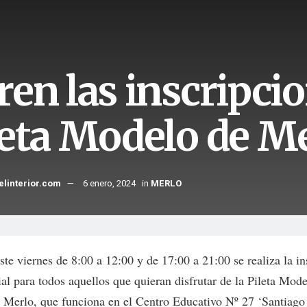
en las inscripcio
leta Modelo de M
elinterior.com
6 enero, 2024
in
MERLO
te viernes de 8:00 a 12:00 y de 17:00 a 21:00 se realiza la in
al para todos aquellos que quieran disfrutar de la Pileta Mode
e Merlo, que funciona en el Centro Educativo Nº 27 ‘Santiago