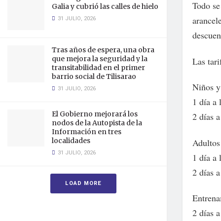
Todo se
Galia y cubrió las calles de hielo
31 JULIO, 2026
arancel
descuen
Tras años de espera, una obra
que mejora la seguridad y la
Las tari
transitabilidad en el primer
barrio social de Tilisarao
Niños y
31 JULIO, 2026
1 día a
El Gobierno mejorará los
2 días 
nodos de la Autopista de la
Información en tres
localidades
Adultos
31 JULIO, 2026
1 día a
2 días 
LOAD MORE
Entrena
2 días 