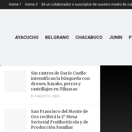
Home 1
Home 3
Sé un colaborador o suscriptor de nuestro medio de c
LATEST
TRENDING
AYACUCHO
BELGRANO
CHACABUCO
JUNIN
P
Abren las inscripciones para la
Pileta Modelo de Merlo
6 ENERO, 2024
Sin rastros de Darío Cuello:
intensifican la búsqueda con
drones, kayaks, perros y
rastrillajes en Tilisarao
4 AGOSTO, 2026
San Francisco del Monte de
Oro recibirá la 2° Mesa
Sectorial Frutihortícola y de
Producción Familiar