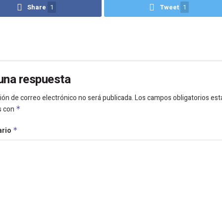
Share
1
Tweet
1
una respuesta
ión de correo electrónico no será publicada.
Los campos obligatorios est
s con
*
ario
*