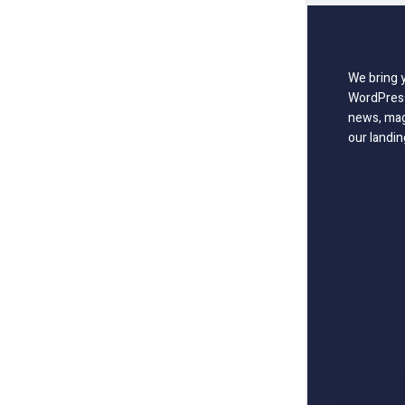
We bring 
WordPress
news, mag
our landin