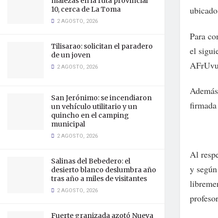
malezas en la ruta provincial
ubicado
10, cerca de La Toma
2 AGOSTO, 2026
Para co
Tilisarao: solicitan el paradero
el sigu
de un joven
AFrUvu
2 AGOSTO, 2026
Además,
San Jerónimo: se incendiaron
firmada 
un vehículo utilitario y un
quincho en el camping
municipal
2 AGOSTO, 2026
Al respe
Salinas del Bebedero: el
y según 
desierto blanco deslumbra año
tras año a miles de visitantes
libreme
2 AGOSTO, 2026
profesor
Fuerte granizada azotó Nueva