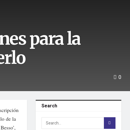
nes para la
erlo
0
Search
scripción
lo de la
 Besso’,