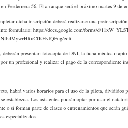
 en Perdernera 56. El arranque será el próximo martes 9 de e
mpletar dicha inscripción deberá realizarse una preinscripció
iente formulario: https://docs.google.com/forms/d/11xW_YL
NfhdMywrHRuCfKHvfQEug/edit .
 deberán presentar: fotocopia de DNI, la ficha médica o apto 
por un profesional y realizar el pago de la correspondiente in
cto, habrá varios horarios para el uso de la pileta, divididos 
se establezca. Los asistentes podrán optar por usar el natator
nte o si forman parte de clases o entrenamientos que serán gu
es especializados.