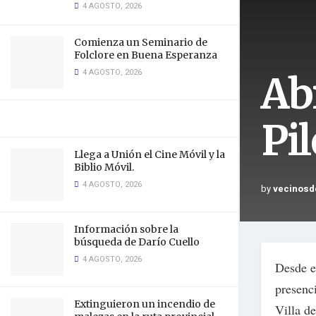
4 AGOSTO, 2026
Comienza un Seminario de
Folclore en Buena Esperanza
4 AGOSTO, 2026
Abr
Pi
Llega a Unión el Cine Móvil y la
Biblio Móvil.
4 AGOSTO, 2026
by
vecinosd
Información sobre la
búsqueda de Darío Cuello
4 AGOSTO, 2026
Desde es
presenci
Extinguieron un incendio de
Villa d