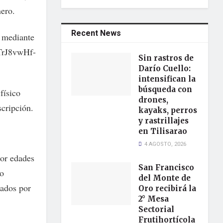
nero.
Recent News
n mediante
STrJ8vwHf-
Sin rastros de
Darío Cuello:
intensifican la
búsqueda con
físico
drones,
scripción.
kayaks, perros
y rastrillajes
en Tilisarao
4 AGOSTO, 2026
por edades
San Francisco
io
del Monte de
iados por
Oro recibirá la
2° Mesa
Sectorial
Frutihortícola