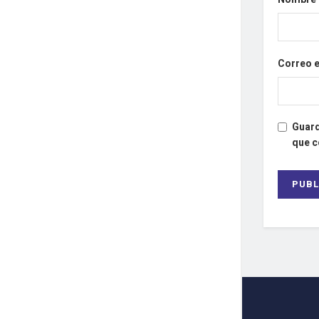
Correo 
Guard
que 