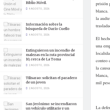
prisión
Biblio Móvil.
4 AGOSTO, 2026
blanca. 
la audi
Información sobre la
traslada
búsqueda de Darío Cuello
4 AGOSTO, 2026
El hech
una emp
Extinguieron un incendio de
localid
malezas en la ruta provincial
10, cerca de La Toma
conteo 
2 AGOSTO, 2026
la caus
blanca, 
Tilisarao: solicitan el paradero
mil pes
de un joven
2 AGOSTO, 2026
San Jerónimo: se incendiaron
La defe
un vehículo utilitario y un