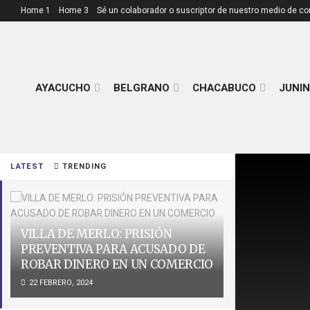
Home 1
Home 3
Sé un colaborador o suscriptor de nuestro medio de c
AYACUCHO
BELGRANO
CHACABUCO
JUNIN
LATEST
TRENDING
VILLA DE MERLO: PRISIÓN
PREVENTIVA PARA ACUSADO DE
ROBAR DINERO EN UN COMERCIO
22 FEBRERO, 2024