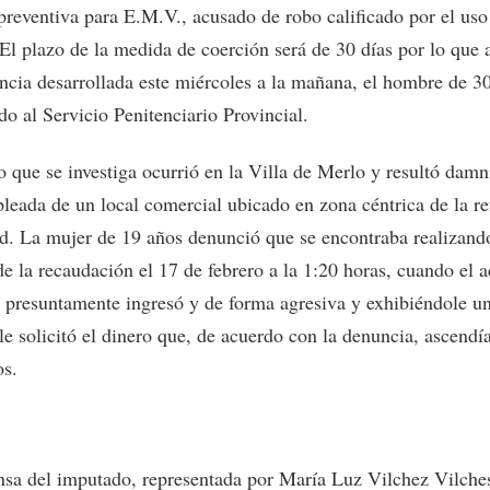
 preventiva para E.M.V., acusado de robo calificado por el us
El plazo de la medida de coerción será de 30 días por lo que a
encia desarrollada este miércoles a la mañana, el hombre de 3
do al Servicio Penitenciario Provincial.
o que se investiga ocurrió en la Villa de Merlo y resultó damn
leada de un local comercial ubicado en zona céntrica de la re
ad. La mujer de 19 años denunció que se encontraba realizand
de la recaudación el 17 de febrero a la 1:20 horas, cuando el 
a presuntamente ingresó y de forma agresiva y exhibiéndole u
le solicitó el dinero que, de acuerdo con la denuncia, ascendí
os.
nsa del imputado, representada por María Luz Vilchez Vilche