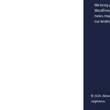
We bring 
WordPress
news, mag
our landin
© 2026
JNew
Jegtheme
.