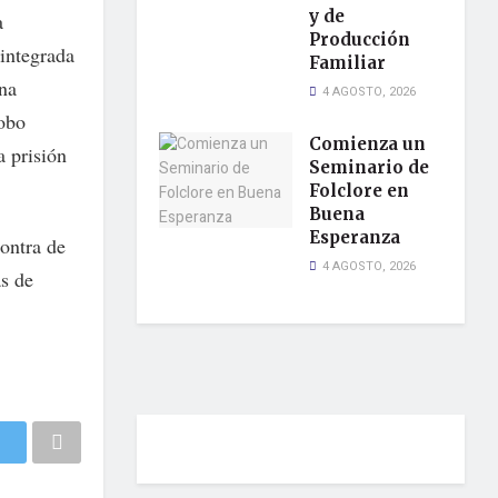
y de
a
Producción
-integrada
Familiar
ina
4 AGOSTO, 2026
robo
Comienza un
a prisión
Seminario de
Folclore en
Buena
Esperanza
contra de
4 AGOSTO, 2026
as de