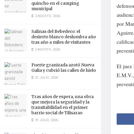
quincho en el camping
defensor
municipal
audienci
2 AGOSTO, 2026
por Mar
Salinas del Bebedero: el
Aguirre,
desierto blanco deslumbra año
califica
tras año a miles de visitantes
prevent
2 AGOSTO, 2026
Fuerte granizada azotó Nueva
El juez 
Galia y cubrió las calles de hielo
E.M.V.,
31 JULIO, 2026
prevent
Tras años de espera, una obra
que mejora la seguridad y la
transitabilidad en el primer
barrio social de Tilisarao
31 JULIO, 2026