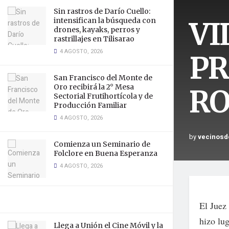
Sin rastros de Darío Cuello:
VI
intensifican la búsqueda con
drones, kayaks, perros y
rastrillajes en Tilisarao
4 AGOSTO, 2026
PR
San Francisco del Monte de
Oro recibirá la 2° Mesa
RO
Sectorial Frutihortícola y de
Producción Familiar
4 AGOSTO, 2026
by
vecinosd
Comienza un Seminario de
Folclore en Buena Esperanza
4 AGOSTO, 2026
El Juez 
hizo lug
Llega a Unión el Cine Móvil y la