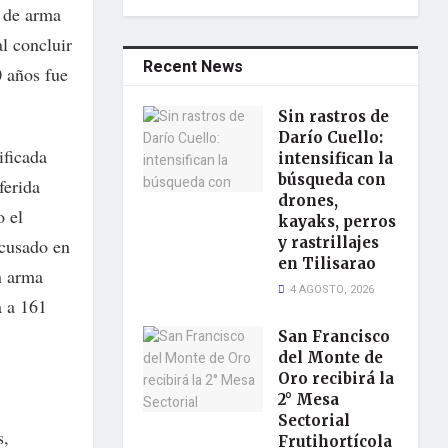
o de arma
l concluir
Recent News
0 años fue
Sin rastros de
Darío Cuello:
ificada
intensifican la
búsqueda con
ferida
drones,
o el
kayaks, perros
y rastrillajes
acusado en
en Tilisarao
n arma
4 AGOSTO, 2026
a a 161
San Francisco
del Monte de
Oro recibirá la
2° Mesa
Sectorial
s,
Frutihortícola