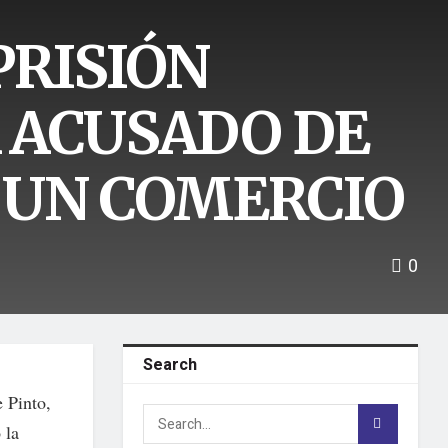
PRISIÓN
 ACUSADO DE
 UN COMERCIO
0
Search
e Pinto,
 la