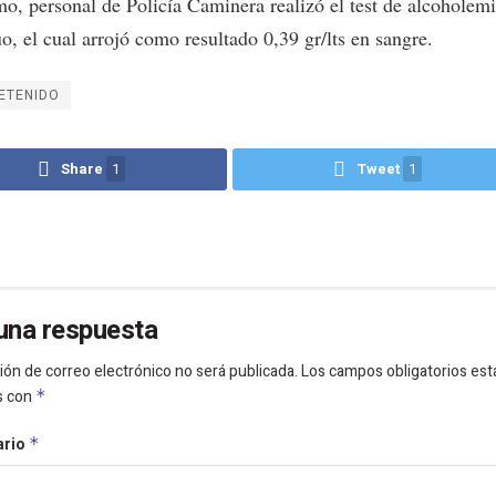
o, personal de Policía Caminera realizó el test de alcoholemi
o, el cual arrojó como resultado 0,39 gr/lts en sangre.
ETENIDO
Share
1
Tweet
1
una respuesta
ión de correo electrónico no será publicada.
Los campos obligatorios est
s con
*
ario
*