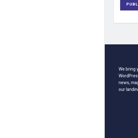
We bring 
WordPress
news, mag
our landin