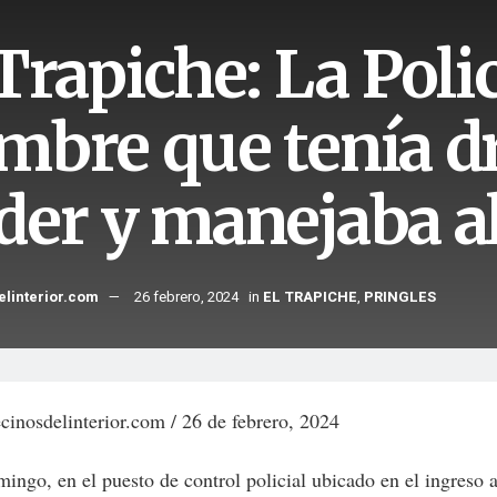
Trapiche: La Poli
mbre que tenía d
der y manejaba a
elinterior.com
26 febrero, 2024
in
EL TRAPICHE
,
PRINGLES
inosdelinterior.com / 26 de febrero, 2024
ingo, en el puesto de control policial ubicado en el ingreso a