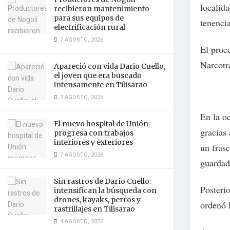
localid
recibieron mantenimiento
para sus equipos de
tenenci
electrificación rural
7 AGOSTO, 2026
El proc
Narcotr
Apareció con vida Dario Cuello,
el joven que era buscado
intensamente en Tilisarao
7 AGOSTO, 2026
En la oc
El nuevo hospital de Unión
gracias 
progresa con trabajos
interiores y exteriores
un fras
7 AGOSTO, 2026
guardad
Sin rastros de Darío Cuello:
Posteri
intensifican la búsqueda con
drones, kayaks, perros y
ordenó 
rastrillajes en Tilisarao
4 AGOSTO, 2026