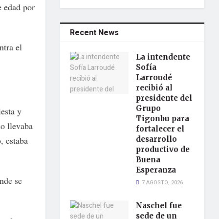
e edad por
Recent News
ntra el
La intendente
Sofía
Larroudé
recibió al
presidente del
Grupo
iesta y
Tigonbu para
uo llevaba
fortalecer el
, estaba
desarrollo
productivo de
Buena
Esperanza
onde se
7 AGOSTO, 2026
Naschel fue
sede de un