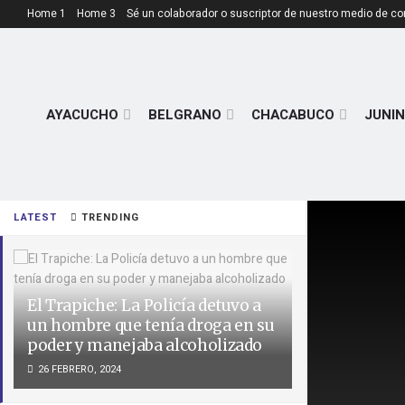
Home 1
Home 3
Sé un colaborador o suscriptor de nuestro medio de c
AYACUCHO
BELGRANO
CHACABUCO
JUNIN
LATEST
TRENDING
El Trapiche: La Policía detuvo a
un hombre que tenía droga en su
poder y manejaba alcoholizado
26 FEBRERO, 2024