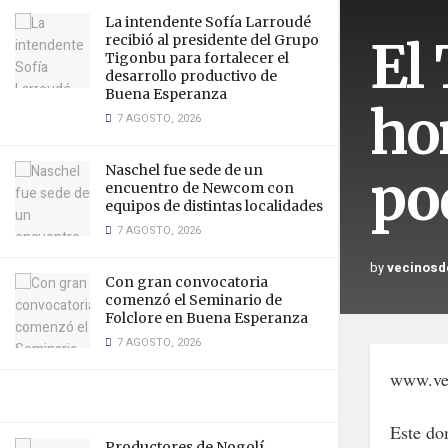
La intendente Sofía Larroudé
El 
recibió al presidente del Grupo
Tigonbu para fortalecer el
desarrollo productivo de
Buena Esperanza
ho
7 AGOSTO, 2026
Naschel fue sede de un
po
encuentro de Newcom con
equipos de distintas localidades
7 AGOSTO, 2026
by
vecinosd
Con gran convocatoria
comenzó el Seminario de
Folclore en Buena Esperanza
7 AGOSTO, 2026
www.vec
Este dom
Productores de Nogolí