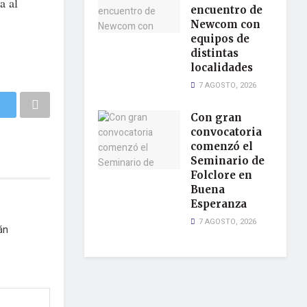
a al
encuentro de
Newcom con
equipos de
distintas
localidades
7 AGOSTO, 2026
Con gran
convocatoria
comenzó el
Seminario de
Folclore en
Buena
Esperanza
7 AGOSTO, 2026
án