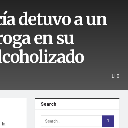
cía detuvo a un
roga en su
lcoholizado
0
Search
 la