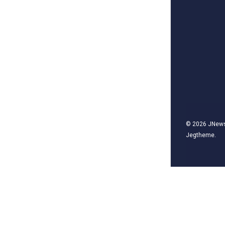
© 2026
JNew
Jegtheme
.