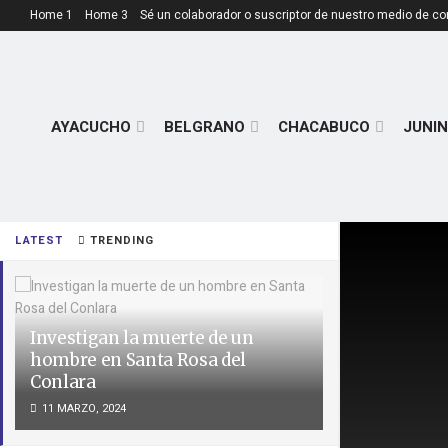
Home 1
Home 3
Sé un colaborador o suscriptor de nuestro medio de c
AYACUCHO
BELGRANO
CHACABUCO
JUNIN
LATEST
TRENDING
Investigan la muerte de un
hombre en Santa Rosa del
Conlara
11 MARZO, 2024