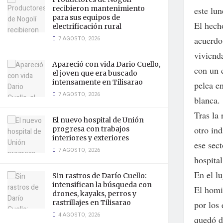
recibieron mantenimiento
este lu
para sus equipos de
El hech
electrificación rural
7 AGOSTO, 2026
acuerdo
viviend
Apareció con vida Dario Cuello,
con un 
el joven que era buscado
intensamente en Tilisarao
pelea e
7 AGOSTO, 2026
blanca.
Tras la 
El nuevo hospital de Unión
otro in
progresa con trabajos
interiores y exteriores
ese sec
7 AGOSTO, 2026
hospital
En el lu
Sin rastros de Darío Cuello:
intensifican la búsqueda con
El homi
drones, kayaks, perros y
rastrillajes en Tilisarao
por los 
4 AGOSTO, 2026
quedó d