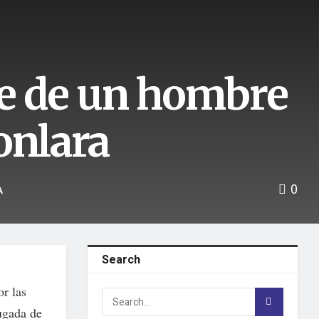
te de un hombre
onlara
0
A
Search
or las
ugada de