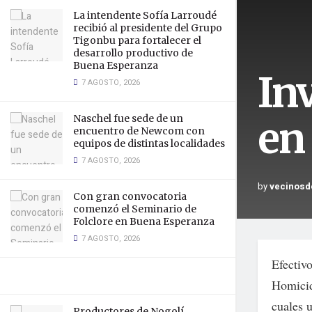
La intendente Sofía Larroudé
recibió al presidente del Grupo
Tigonbu para fortalecer el
desarrollo productivo de
Buena Esperanza
In
7 AGOSTO, 2026
Naschel fue sede de un
en
encuentro de Newcom con
equipos de distintas localidades
7 AGOSTO, 2026
by
vecinosd
Con gran convocatoria
comenzó el Seminario de
Folclore en Buena Esperanza
7 AGOSTO, 2026
Efectiv
Homicid
cuales 
Productores de Nogolí