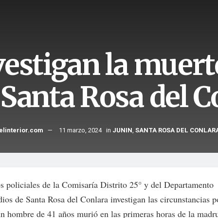
vestigan la muer
 Santa Rosa del C
elinterior.com
11 marzo, 2024
in
JUNIN
,
SANTA ROSA DEL CONLAR
os policiales de la Comisaría Distrito 25° y del Departamento
ios de Santa Rosa del Conlara investigan las circunstancias p
un hombre de 41 años murió en las primeras horas de la madr