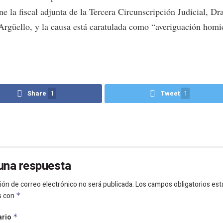
ne la fiscal adjunta de la Tercera Circunscripción Judicial, Dra
Argüello, y la causa está caratulada como “averiguación homi
Share
1
Tweet
1
una respuesta
ión de correo electrónico no será publicada.
Los campos obligatorios est
s con
*
ario
*