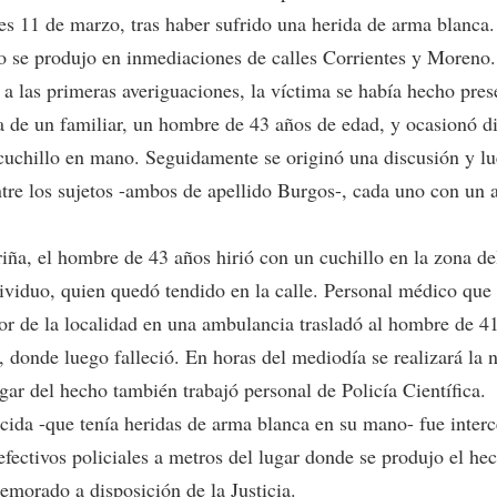
nes 11 de marzo, tras haber sufrido una herida de arma blanca.
o se produjo en inmediaciones de calles Corrientes y Moreno
 a las primeras averiguaciones, la víctima se había hecho pres
a de un familiar, un hombre de 43 años de edad, y ocasionó di
cuchillo en mano. Seguidamente se originó una discusión y l
ntre los sujetos -ambos de apellido Burgos-, cada uno con un
riña, el hombre de 43 años hirió con un cuchillo en la zona de
dividuo, quien quedó tendido en la calle. Personal médico que
tor de la localidad en una ambulancia trasladó al hombre de 41
, donde luego falleció. En horas del mediodía se realizará la 
gar del hecho también trabajó personal de Policía Científica.
cida -que tenía heridas de arma blanca en su mano- fue inter
efectivos policiales a metros del lugar donde se produjo el he
emorado a disposición de la Justicia.