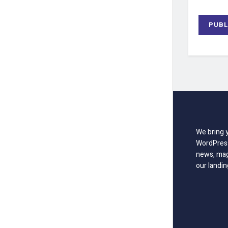
We bring 
WordPress
news, mag
our landin