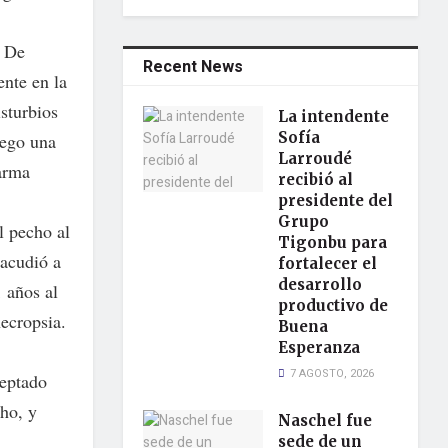
. De
Recent News
ente en la
sturbios
La intendente
Sofía
uego una
Larroudé
 arma
recibió al
presidente del
Grupo
l pecho al
Tigonbu para
 acudió a
fortalecer el
desarrollo
 años al
productivo de
necropsia.
Buena
Esperanza
7 AGOSTO, 2026
ceptado
cho, y
Naschel fue
sede de un