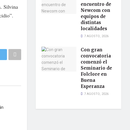
encuentro de
. Silvina
Newcom con
cidio”.
equipos de
distintas
localidades
7 AGOSTO, 2026
Con gran
convocatoria
comenzó el
Seminario de
Folclore en
Buena
Esperanza
7 AGOSTO, 2026
án