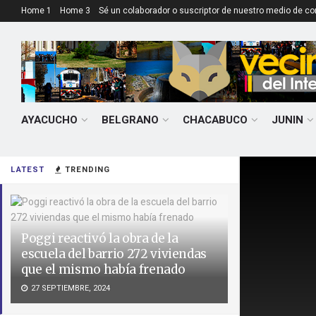
Home 1
Home 3
Sé un colaborador o suscriptor de nuestro medio de c
AYACUCHO
BELGRANO
CHACABUCO
JUNIN
LATEST
TRENDING
Poggi reactivó la obra de la
escuela del barrio 272 viviendas
que el mismo había frenado
27 SEPTIEMBRE, 2024