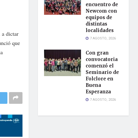
encuentro de
Newcom con
equipos de
distintas
localidades
 a dictar
7 AGOSTO, 2026
unció que
la
Con gran
convocatoria
comenzó el
Seminario de
Folclore en
Buena
Esperanza
7 AGOSTO, 2026