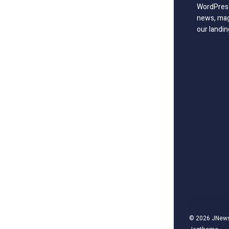
WordPress
news, mag
our landin
© 2026
JNew