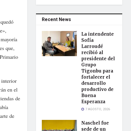
Recent News
 «quedó
e»,
La intendente
n mayoría
Sofía
Larroudé
es que,
recibió al
 Primario
presidente del
Grupo
Tigonbu para
fortalecer el
interior
desarrollo
rán en el
productivo de
Buena
viendas de
Esperanza
abía
7 AGOSTO, 2026
arte de
Naschel fue
sede de un