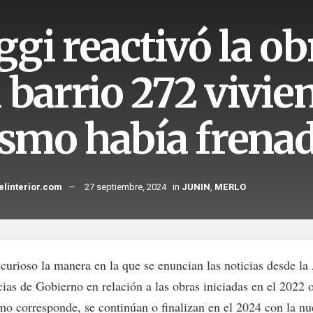
gi reactivó la ob
 barrio 272 vivie
smo había frena
elinterior.com
27 septiembre, 2024
in
JUNIN
,
MERLO
 curioso la manera en la que se enuncian las noticias desde la
cias de Gobierno en relación a las obras iniciadas en el 2022 
mo corresponde, se continúan o finalizan en el 2024 con la n