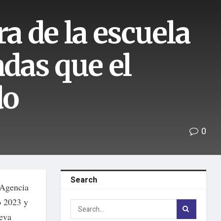
ra de la escuela
ndas que el
do
0
Search
 Agencia
o 2023 y
ueva