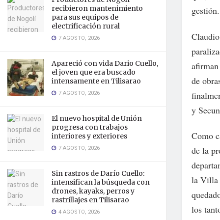
recibieron mantenimiento
gestión.
para sus equipos de
electrificación rural
Claudio 
7 AGOSTO, 2026
paraliz
Apareció con vida Dario Cuello,
afirman
el joven que era buscado
de obra
intensamente en Tilisarao
7 AGOSTO, 2026
finalmen
y Secun
El nuevo hospital de Unión
progresa con trabajos
Como ca
interiores y exteriores
7 AGOSTO, 2026
de la pr
departa
Sin rastros de Darío Cuello:
la Villa
intensifican la búsqueda con
drones, kayaks, perros y
quedado
rastrillajes en Tilisarao
los tant
4 AGOSTO, 2026