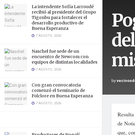
La intendente Sofía Larroudé
Pog
recibió al presidente del Grupo
Tigonbu para fortalecer el
desarrollo productivo de
Buena Esperanza
del
7 AGOSTO, 2026
Naschel fue sede de un
mi
encuentro de Newcom con
equipos de distintas localidades
7 AGOSTO, 2026
by
vecinosd
Con gran convocatoria
comenzó el Seminario de
Folclore en Buena Esperanza
7 AGOSTO, 2026
Resulta
de Noti
que, co
Productores de Nogolí