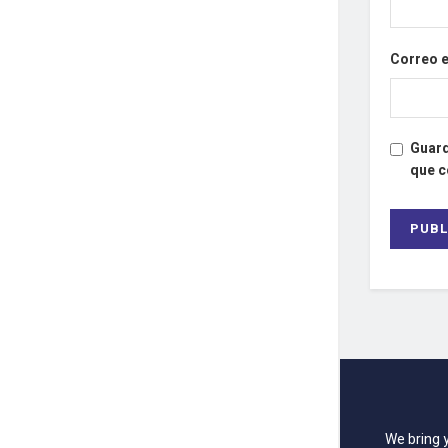
Correo 
Guard
que 
We bring 