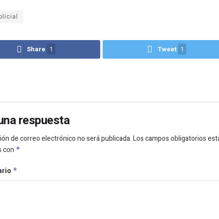
olicial
Share
1
Tweet
1
una respuesta
ión de correo electrónico no será publicada.
Los campos obligatorios est
s con
*
ario
*