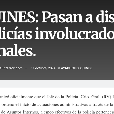
INES: Pasan a dis
licías involucrad
nales.
elinterior.com
11 octubre, 2024
in
AYACUCHO
,
QUINES
nicó oficialmente que el Jefe de la Policía, Crio. Gral. (RV) 
 ordenó el inicio de actuaciones administrativas a través de l
de Asuntos Internos, a cinco efectivos de la policía perteneci