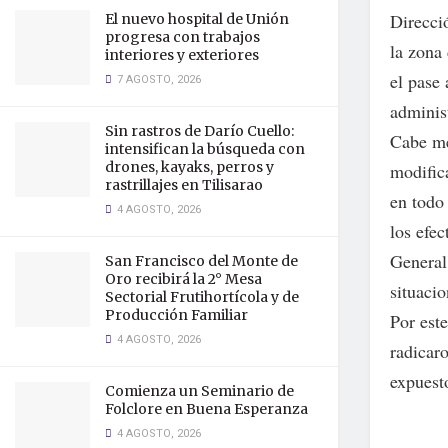
Direcci
El nuevo hospital de Unión
progresa con trabajos
la zona
interiores y exteriores
el pase
7 AGOSTO, 2026
administ
Sin rastros de Darío Cuello:
Cabe men
intensifican la búsqueda con
drones, kayaks, perros y
modifica
rastrillajes en Tilisarao
en todo 
4 AGOSTO, 2026
los efec
General
San Francisco del Monte de
Oro recibirá la 2° Mesa
situacio
Sectorial Frutihortícola y de
Producción Familiar
Por este
4 AGOSTO, 2026
radicar
expuest
Comienza un Seminario de
Folclore en Buena Esperanza
4 AGOSTO, 2026