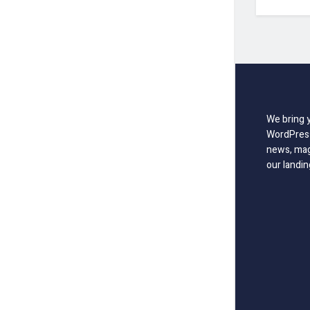
We bring 
WordPress
news, mag
our landin