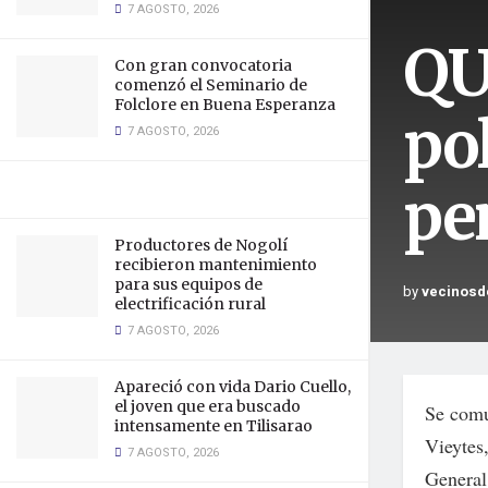
7 AGOSTO, 2026
QU
Con gran convocatoria
comenzó el Seminario de
Folclore en Buena Esperanza
po
7 AGOSTO, 2026
pe
Productores de Nogolí
recibieron mantenimiento
para sus equipos de
by
vecinosd
electrificación rural
7 AGOSTO, 2026
Apareció con vida Dario Cuello,
el joven que era buscado
Se comu
intensamente en Tilisarao
Vieytes,
7 AGOSTO, 2026
General 