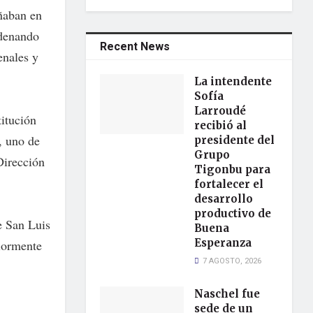
ñaban en
rdenando
Recent News
enales y
La intendente
Sofía
Larroudé
titución
recibió al
, uno de
presidente del
Grupo
Dirección
Tigonbu para
fortalecer el
desarrollo
productivo de
de San Luis
Buena
Esperanza
riormente
7 AGOSTO, 2026
Naschel fue
sede de un