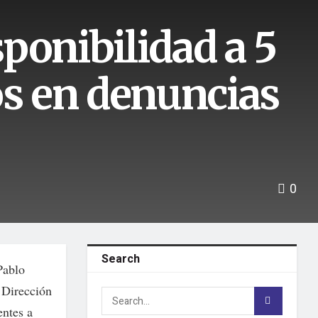
ponibilidad a 5
os en denuncias
0
Search
Pablo
a Dirección
entes a