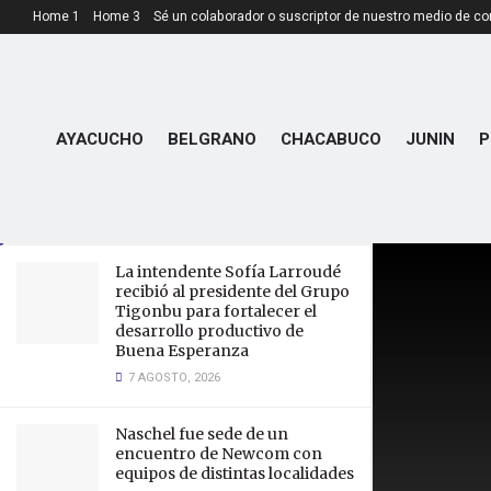
Home 1
Home 3
Sé un colaborador o suscriptor de nuestro medio de c
LATEST
TRENDING
QUINES: Pasan a disponibilidad a
AYACUCHO
BELGRANO
CHACABUCO
JUNIN
P
5 policías involucrados en
denuncias penales.
11 OCTUBRE, 2024
La intendente Sofía Larroudé
recibió al presidente del Grupo
Tigonbu para fortalecer el
desarrollo productivo de
Buena Esperanza
7 AGOSTO, 2026
Naschel fue sede de un
encuentro de Newcom con
equipos de distintas localidades