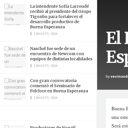
La intendente Sofía Larroudé
recibió al presidente del Grupo
Tigonbu para fortalecer el
desarrollo productivo de
Buena Esperanza
El
7 AGOSTO, 2026
Naschel fue sede de un
Es
encuentro de Newcom con
equipos de distintas localidades
7 AGOSTO, 2026
by
vecinosd
Con gran convocatoria
comenzó el Seminario de
Folclore en Buena Esperanza
7 AGOSTO, 2026
Buena E
una emo
Será es
Productores de Nogolí