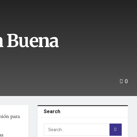
n Buena
0
Search
nión para
ha