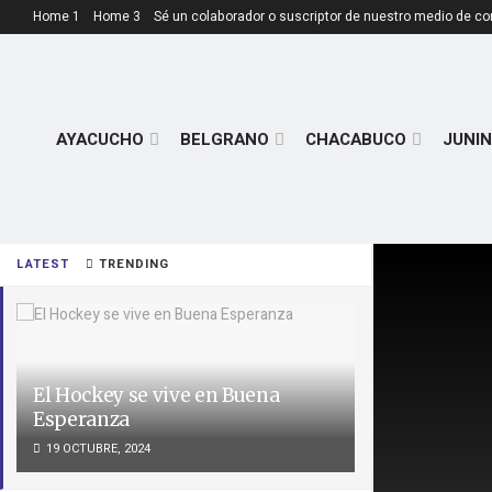
Home 1
Home 3
Sé un colaborador o suscriptor de nuestro medio de c
AYACUCHO
BELGRANO
CHACABUCO
JUNIN
LATEST
TRENDING
El Hockey se vive en Buena
Esperanza
19 OCTUBRE, 2024