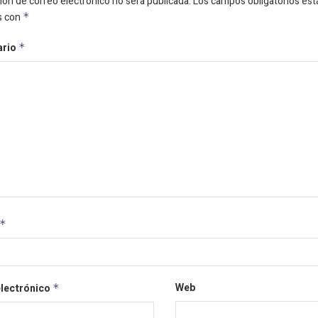
ión de correo electrónico no será publicada.
Los campos obligatorios est
s con
*
ario
*
*
Web
electrónico
*