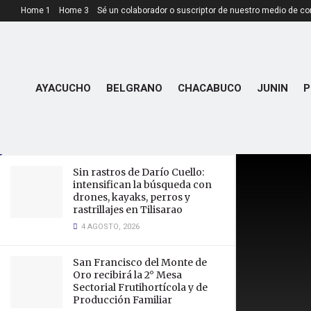
Home 1
Home 3
Sé un colaborador o suscriptor de nuestro medio de c
LATEST
TRENDING
DOSEP retomó su atención en la
AYACUCHO
BELGRANO
CHACABUCO
JUNIN
P
sede habitual tras finalizar las
reparaciones
2 NOVIEMBRE, 2024
Sin rastros de Darío Cuello:
intensifican la búsqueda con
drones, kayaks, perros y
rastrillajes en Tilisarao
4 AGOSTO, 2026
San Francisco del Monte de
Oro recibirá la 2° Mesa
Sectorial Frutihortícola y de
Producción Familiar