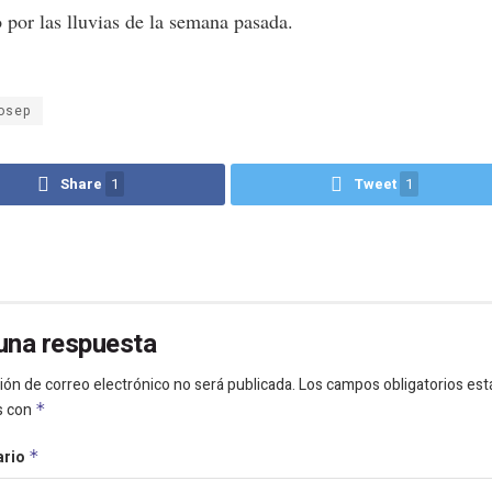
 por las lluvias de la semana pasada.
osep
Share
1
Tweet
1
una respuesta
ión de correo electrónico no será publicada.
Los campos obligatorios est
s con
*
ario
*