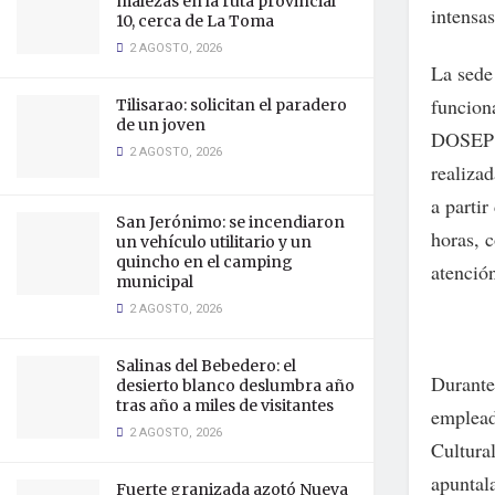
malezas en la ruta provincial
intensas
10, cerca de La Toma
2 AGOSTO, 2026
La sede
funcion
Tilisarao: solicitan el paradero
de un joven
DOSEP e
2 AGOSTO, 2026
realiza
a partir
San Jerónimo: se incendiaron
horas, c
un vehículo utilitario y un
quincho en el camping
atención
municipal
2 AGOSTO, 2026
Salinas del Bebedero: el
Durante 
desierto blanco deslumbra año
tras año a miles de visitantes
emplead
2 AGOSTO, 2026
Cultura
apuntala
Fuerte granizada azotó Nueva