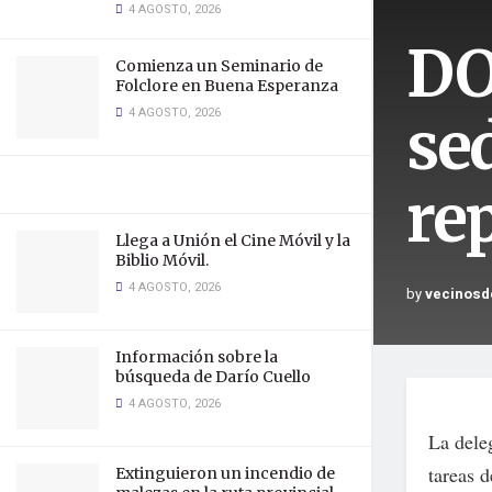
4 AGOSTO, 2026
DO
Comienza un Seminario de
Folclore en Buena Esperanza
4 AGOSTO, 2026
sed
re
Llega a Unión el Cine Móvil y la
Biblio Móvil.
4 AGOSTO, 2026
by
vecinosd
Información sobre la
búsqueda de Darío Cuello
4 AGOSTO, 2026
La dele
tareas d
Extinguieron un incendio de