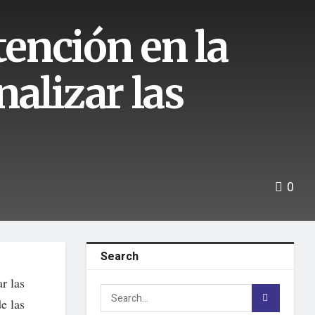
ención en la
nalizar las
0
Search
r las
e las