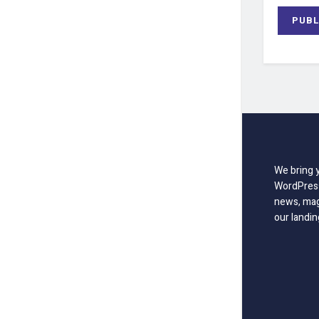
We bring 
WordPress
news, mag
our landin