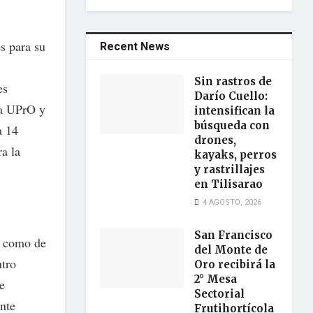
s para su
Recent News
Sin rastros de
es
Darío Cuello:
la UPrO y
intensifican la
búsqueda con
a 14
drones,
ra la
kayaks, perros
y rastrillajes
en Tilisarao
4 AGOSTO, 2026
San Francisco
os como de
del Monte de
ntro
Oro recibirá la
2° Mesa
e
Sectorial
ente
Frutihortícola