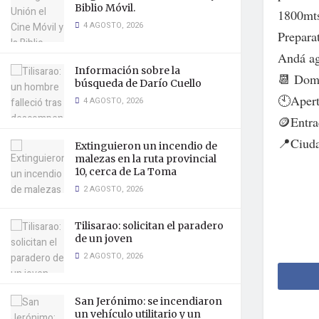
Biblio Móvil.
1800mt
4 AGOSTO, 2026
Prepara
Andá a
Información sobre la
📆 Domi
búsqueda de Darío Cuello
🕙Apert
4 AGOSTO, 2026
🪙Entra
📍Ciuda
Extinguieron un incendio de
malezas en la ruta provincial
10, cerca de La Toma
2 AGOSTO, 2026
Tilisarao: solicitan el paradero
de un joven
2 AGOSTO, 2026
San Jerónimo: se incendiaron
un vehículo utilitario y un