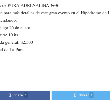
s de PURA ADRENALINA 🐎🔥
te para más detalles de este gran evento en el Hipódromo de 
gendando:
ngo 26 de enero
ura: 10 hs.
da general: $2.500
d de La Punta
Share
1
Tweet
1