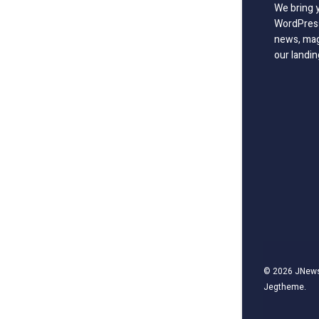
We bring 
WordPress
news, mag
our landin
© 2026
JNew
Jegtheme
.