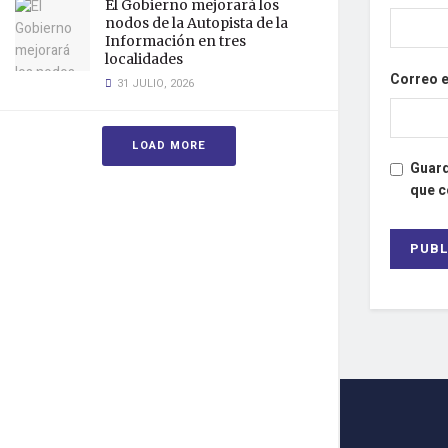
El Gobierno mejorará los
nodos de la Autopista de la
Información en tres
localidades
Correo 
31 JULIO, 2026
LOAD MORE
Guard
que 