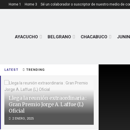
Home 1
Home 3
Sé un colaborador o suscriptor de nuestro medio de c
AYACUCHO
BELGRANO
CHACABUCO
JUNIN
LATEST
TRENDING
Llega la reunión extraordinaria :
Gran Premio Jorge A. Laffue (L)
Oficial
2 ENERO, 2025