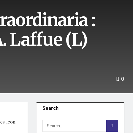
raordinaria :
. Laffue (L)
0
Search
es ,con