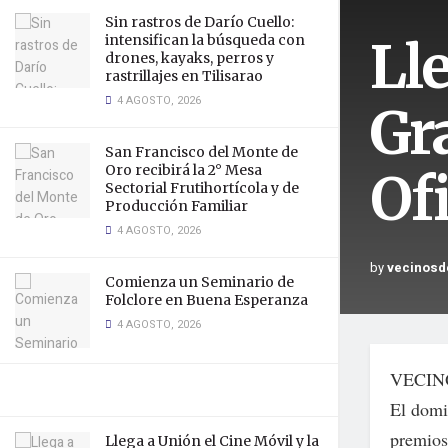
Sin rastros de Darío Cuello:
Lle
intensifican la búsqueda con
drones, kayaks, perros y
rastrillajes en Tilisarao
4 AGOSTO, 2026
Gr
San Francisco del Monte de
Oro recibirá la 2° Mesa
Ofi
Sectorial Frutihortícola y de
Producción Familiar
4 AGOSTO, 2026
by
vecinosd
Comienza un Seminario de
Folclore en Buena Esperanza
4 AGOSTO, 2026
VECIN
El domi
premios
Llega a Unión el Cine Móvil y la