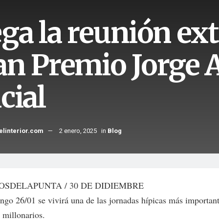
ga la reunión ext
an Premio Jorge A
cial
elinterior.com
2 enero, 2025
in
Blog
OSDELAPUNTA / 30 DE DIDIEMBRE
ngo 26/01 se vivirá una de las jornadas hípicas más important
 millonarios.