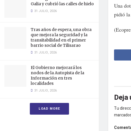
Galia y cubrió las calles de hielo
Una dot
31 JULIO, 2026
pidió la
(Ecopre
Tras años de espera, una obra
que mejora la seguridad y la
transitabilidad en el primer
barrio social de Tilisarao
31 JULIO, 2026
El Gobierno mejorará los
nodos de la Autopista de la
Información en tres
localidades
31 JULIO, 2026
Deja 
Tu direcc
LOAD MORE
marcado
Coment