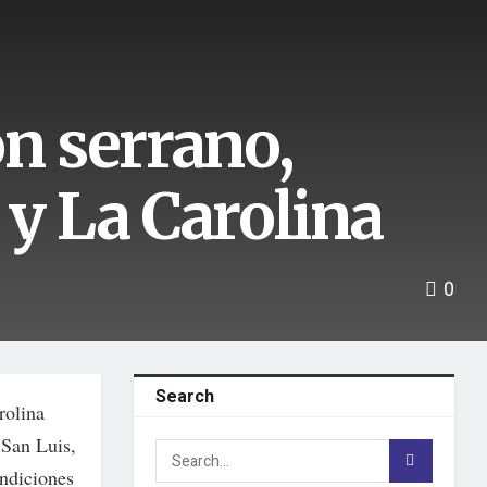
ón serrano,
 y La Carolina
0
Search
rolina
 San Luis,
ondiciones