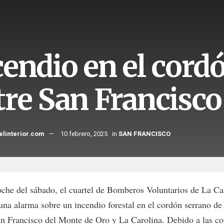
cendio en el cord
tre San Francisco
elinterior.com
10 febrero, 2025
in
SAN FRANCISCO
oche del sábado, el cuartel de Bomberos Voluntarios de La Ca
 una alarma sobre un incendio forestal en el cordón serrano de
an Francisco del Monte de Oro y La Carolina. Debido a las c