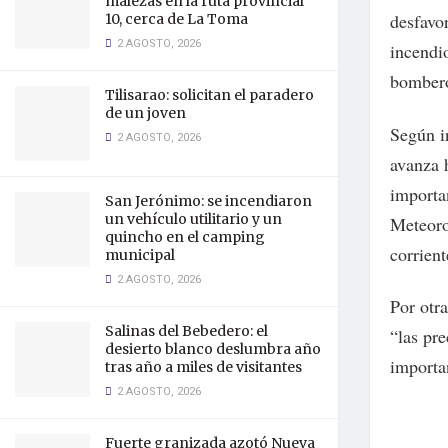
malezas en la ruta provincial
desfavor
10, cerca de La Toma
2 AGOSTO, 2026
incendi
bombero
Tilisarao: solicitan el paradero
de un joven
Según i
2 AGOSTO, 2026
avanza h
importa
San Jerónimo: se incendiaron
un vehículo utilitario y un
Meteoro
quincho en el camping
corrien
municipal
2 AGOSTO, 2026
Por otra
Salinas del Bebedero: el
“las pr
desierto blanco deslumbra año
importan
tras año a miles de visitantes
2 AGOSTO, 2026
Fuerte granizada azotó Nueva