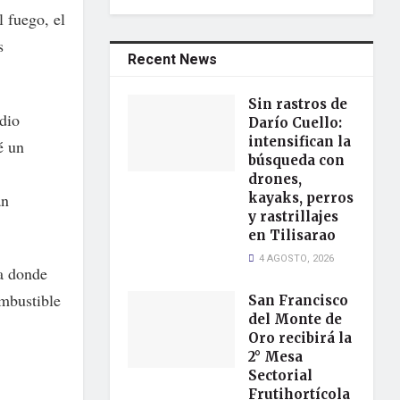
l fuego, el
s
Recent News
Sin rastros de
dio
Darío Cuello:
intensifican la
é un
búsqueda con
drones,
an
kayaks, perros
y rastrillajes
en Tilisarao
4 AGOSTO, 2026
na donde
ombustible
San Francisco
del Monte de
Oro recibirá la
2° Mesa
Sectorial
Frutihortícola