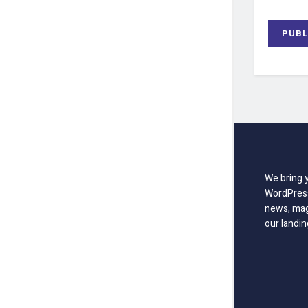
We bring 
WordPress
news, mag
our landin