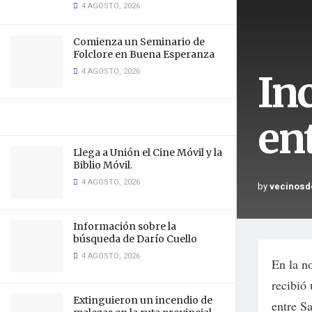
4 AGOSTO, 2026
Comienza un Seminario de
Folclore en Buena Esperanza
4 AGOSTO, 2026
In
en
Llega a Unión el Cine Móvil y la
Biblio Móvil.
4 AGOSTO, 2026
by
vecinosd
Información sobre la
búsqueda de Darío Cuello
4 AGOSTO, 2026
En la n
recibió
Extinguieron un incendio de
entre S