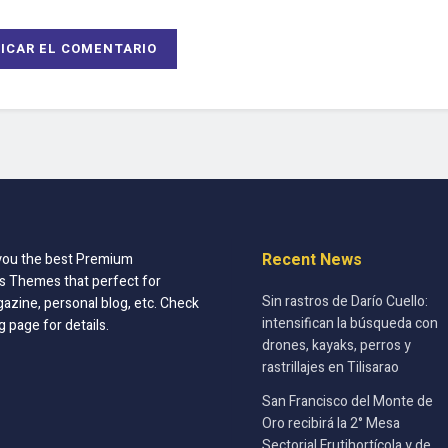
Recent News
you the best Premium
 Themes that perfect for
Sin rastros de Darío Cuello:
azine, personal blog, etc. Check
intensifican la búsqueda con
g page for details.
drones, kayaks, perros y
rastrillajes en Tilisarao
San Francisco del Monte de
Oro recibirá la 2° Mesa
Sectorial Frutihortícola y de