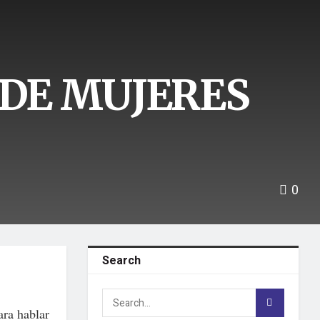
DE MUJERES
0
Search
ara hablar