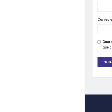
Correo 
Guard
que 