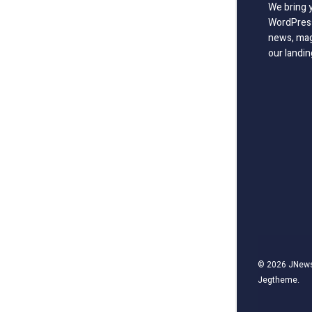
We bring 
WordPress
news, mag
our landin
© 2026
JNew
Jegtheme
.