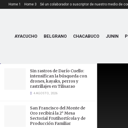
Home 1
Home 3
Sé un colaborador o suscriptor de nuestro medio de c
LATEST
TRENDING
4º ENCUENTRO
AYACUCHO
BELGRANO
CHACABUCO
JUNIN
P
DEPARTAMENTAL DE MUJERES
EN DUPUY
7 MARZO, 2025
Sin rastros de Darío Cuello:
intensifican la búsqueda con
drones, kayaks, perros y
rastrillajes en Tilisarao
4 AGOSTO, 2026
San Francisco del Monte de
Oro recibirá la 2° Mesa
Sectorial Frutihortícola y de
Producción Familiar