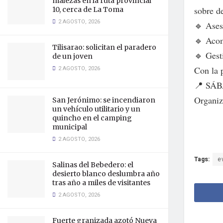
malezas en la ruta provincial
sobre d
10, cerca de La Toma
2 AGOSTO, 2026
🔹 Ases
🔹 Acom
Tilisarao: solicitan el paradero
🔹 Gest
de un joven
2 AGOSTO, 2026
Con la 
📍 SÁB
Organiz
San Jerónimo: se incendiaron
un vehículo utilitario y un
quincho en el camping
municipal
2 AGOSTO, 2026
Tags:
e
Salinas del Bebedero: el
desierto blanco deslumbra año
tras año a miles de visitantes
2 AGOSTO, 2026
Fuerte granizada azotó Nueva