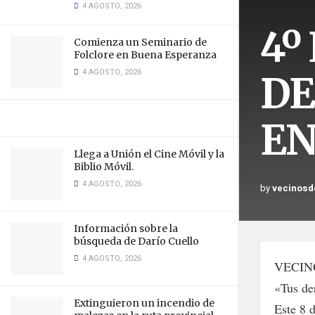
4 AGOSTO, 2026
4º
Comienza un Seminario de
Folclore en Buena Esperanza
4 AGOSTO, 2026
DE
EN
Llega a Unión el Cine Móvil y la
Biblio Móvil.
4 AGOSTO, 2026
by
vecinosd
Información sobre la
búsqueda de Darío Cuello
4 AGOSTO, 2026
VECIN
«Tus de
Extinguieron un incendio de
Este 8 