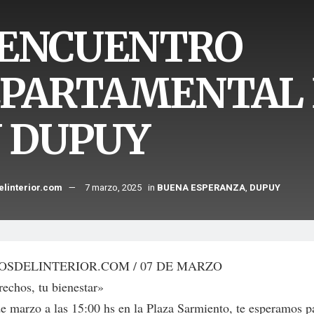
 ENCUENTRO
PARTAMENTAL 
 DUPUY
elinterior.com
7 marzo, 2025
in
BUENA ESPERANZA
,
DUPUY
OSDELINTERIOR.COM / 07 DE MARZO
rechos, tu bienestar»
de marzo a las 15:00 hs en la Plaza Sarmiento, te esperamos p