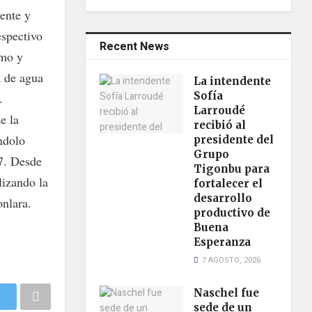
ente y
espectivo
Recent News
smo y
a de agua
La intendente
Sofía
.
Larroudé
e la
recibió al
ndolo
presidente del
Grupo
17. Desde
Tigonbu para
lizando la
fortalecer el
desarrollo
onlara.
productivo de
Buena
Esperanza
7 AGOSTO, 2026
Naschel fue
sede de un