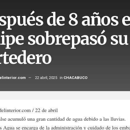
spués de 8 años e
lipe sobrepasó su
rtedero
elinterior.com
22 abril, 2025
in
CHACABUCO
elinterior.com / 22 de abril
lse acumuló una gran cantidad de agua debido a las lluvias.
s Agua se encarga de la administración y cuidado de los emba