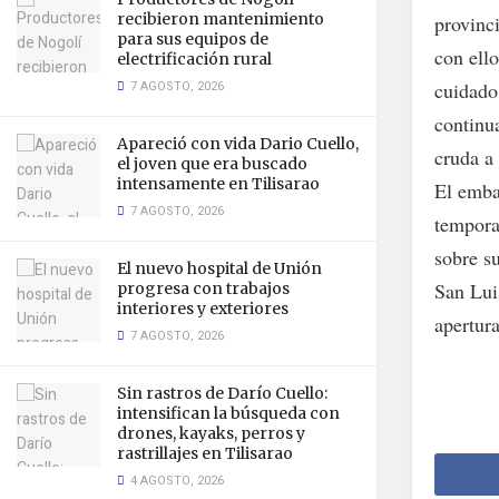
recibieron mantenimiento
provinc
para sus equipos de
con ello
electrificación rural
7 AGOSTO, 2026
cuidado
continu
Apareció con vida Dario Cuello,
cruda a
el joven que era buscado
intensamente en Tilisarao
El emba
7 AGOSTO, 2026
tempora
sobre s
El nuevo hospital de Unión
San Lui
progresa con trabajos
interiores y exteriores
apertura
7 AGOSTO, 2026
Sin rastros de Darío Cuello:
intensifican la búsqueda con
drones, kayaks, perros y
rastrillajes en Tilisarao
4 AGOSTO, 2026