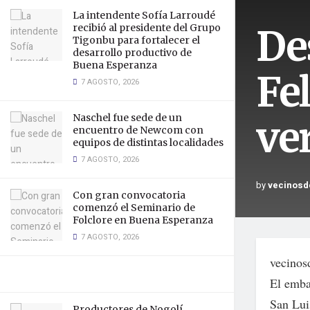
La intendente Sofía Larroudé
De
recibió al presidente del Grupo
Tigonbu para fortalecer el
desarrollo productivo de
Buena Esperanza
Fe
7 AGOSTO, 2026
Naschel fue sede de un
ve
encuentro de Newcom con
equipos de distintas localidades
7 AGOSTO, 2026
by
vecinosd
Con gran convocatoria
comenzó el Seminario de
Folclore en Buena Esperanza
7 AGOSTO, 2026
vecinosd
El emba
San Lui
Productores de Nogolí