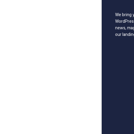
We bring 
WordPress
news, mag
our landin