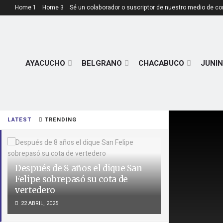
Home 1
Home 3
Sé un colaborador o suscriptor de nuestro medio de c
AYACUCHO
BELGRANO
CHACABUCO
JUNIN
LATEST
TRENDING
Después de 8 años el dique San
Felipe sobrepasó su cota de
vertedero
22 ABRIL, 2025