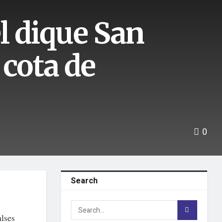
l dique San
 cota de
0
Search
lses