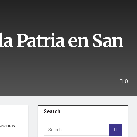
la Patria en San
0
Search
vecinas,