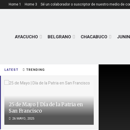
Home 1
Home 3
Sé un colaborador o suscriptor de nuestro medio de c
AYACUCHO
BELGRANO
CHACABUCO
JUNIN
LATEST
TRENDING
25 de Mayo | Día de la Patria en
San Francisco
26 MAYO, 2025