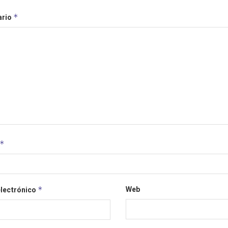
ario
*
*
Web
electrónico
*