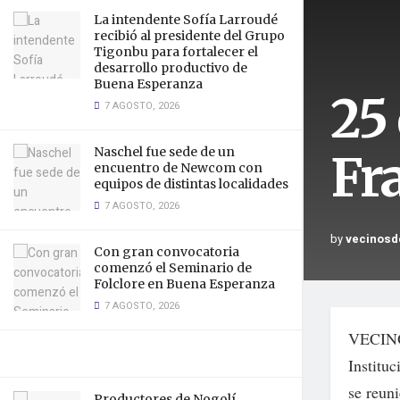
La intendente Sofía Larroudé
recibió al presidente del Grupo
Tigonbu para fortalecer el
desarrollo productivo de
Buena Esperanza
25 
7 AGOSTO, 2026
Naschel fue sede de un
Fr
encuentro de Newcom con
equipos de distintas localidades
7 AGOSTO, 2026
by
vecinosd
Con gran convocatoria
comenzó el Seminario de
Folclore en Buena Esperanza
7 AGOSTO, 2026
VECIN
Instituc
se reuni
Productores de Nogolí