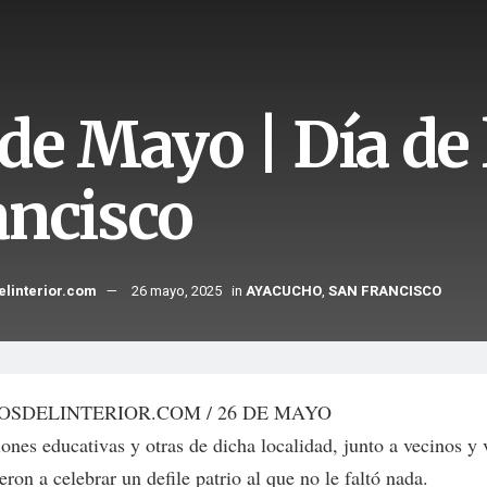
de Mayo | Día de 
ancisco
elinterior.com
26 mayo, 2025
in
AYACUCHO
,
SAN FRANCISCO
OSDELINTERIOR.COM / 26 DE MAYO
iones educativas y otras de dicha localidad, junto a vecinos y 
eron a celebrar un defile patrio al que no le faltó nada.