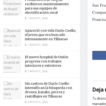
recibieron mantenimiento
San Fran
para sus equipos de
Compart
electrificación rural
7 AGOSTO, 2026
Francis
Apareció con vida Dario Cuello,
el joven que era buscado
intensamente en Tilisarao
7 AGOSTO, 2026
El nuevo hospital de Unión
progresa con trabajos
interiores y exteriores
7 AGOSTO, 2026
Sin rastros de Darío Cuello:
Deja 
intensifican la búsqueda con
drones, kayaks, perros y
rastrillajes en Tilisarao
Tu direcc
4 AGOSTO, 2026
marcado