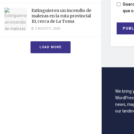
Guard
que 
Extinguieron un incendio de
malezas en la ruta provincial
10, cerca de La Toma
2 AGOSTO, 2026
LOAD MORE
We bring 
WordPress
news, mag
our landin