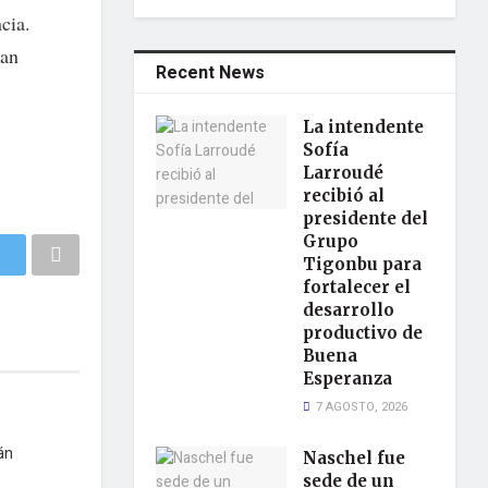
cia.
San
Recent News
La intendente
Sofía
Larroudé
recibió al
presidente del
Grupo
Tigonbu para
fortalecer el
desarrollo
productivo de
Buena
Esperanza
7 AGOSTO, 2026
án
Naschel fue
sede de un