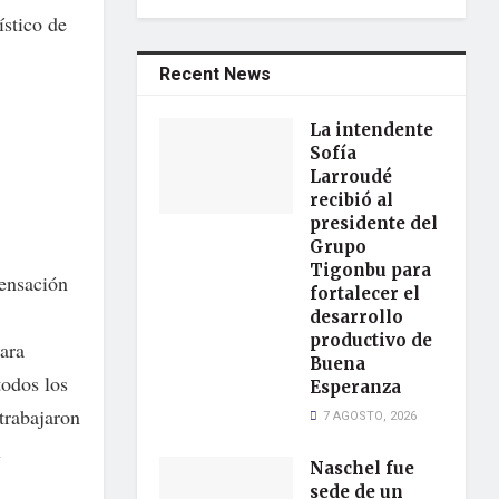
ístico de
Recent News
La intendente
Sofía
Larroudé
recibió al
presidente del
Grupo
Tigonbu para
pensación
fortalecer el
desarrollo
productivo de
ara
Buena
todos los
Esperanza
trabajaron
7 AGOSTO, 2026
l
Naschel fue
sede de un