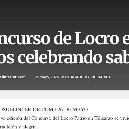
curso de Locro en
os celebrando sab
elinterior.com
26 mayo, 2025
in
CHACABUCO
,
TILISARAO
OSDELINTERIOR.COM / 26 DE MAYO
va edición del Concurso del Locro Patrio en Tilisarao se vivi
radición y alegría.