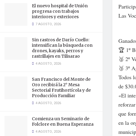
Partici
El nuevo hospital de Unión
progresa con trabajos
Las Voc
interiores y exteriores
7 AGOSTO, 2026
Ganador
Sin rastros de Darío Cuello:
intensifican la búsqueda con
🏆 1º B
drones, kayaks, perros y
rastrillajes en Tilisarao
🥈 2º V
4 AGOSTO, 2026
🥉 3º A
Todos l
San Francisco del Monte de
Oro recibirá la 2° Mesa
de $30.
Sectorial Frutihortícola y de
«El int
Producción Familiar
4 AGOSTO, 2026
reforzar
que for
Comienza un Seminario de
en la o
Folclore en Buena Esperanza
municip
4 AGOSTO, 2026