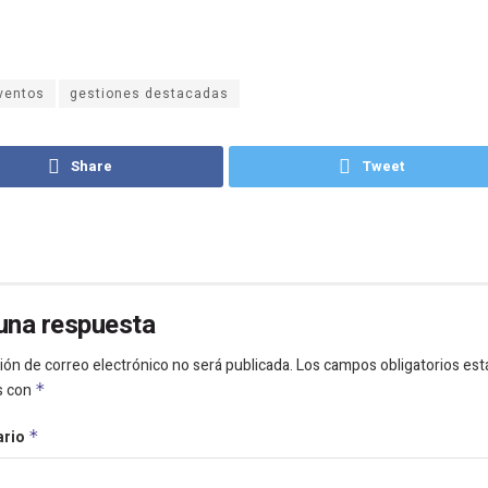
ventos
gestiones destacadas
Share
Tweet
una respuesta
ión de correo electrónico no será publicada.
Los campos obligatorios est
s con
*
ario
*