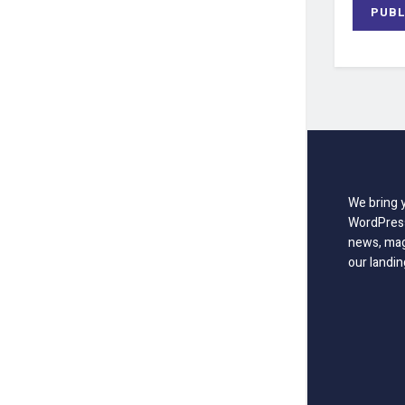
We bring 
WordPress
news, mag
our landin