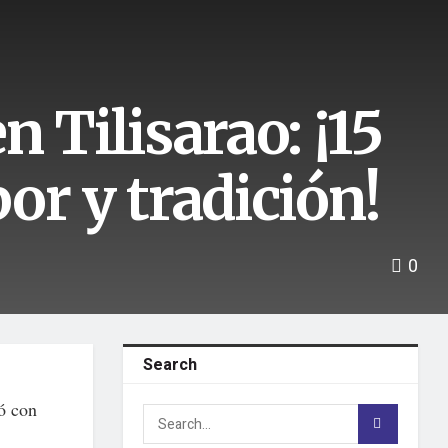
 Tilisarao: ¡15
or y tradición!
0
Search
ó con