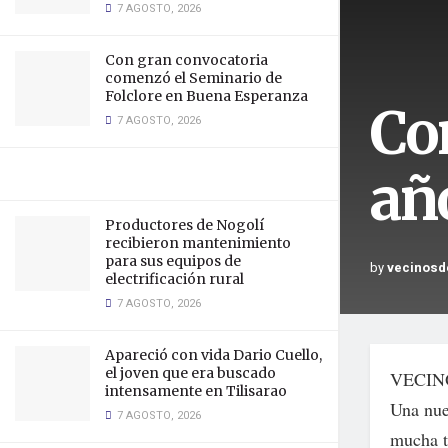
7 AGOSTO, 2026
Con gran convocatoria
comenzó el Seminario de
Folclore en Buena Esperanza
Con
7 AGOSTO, 2026
añ
Productores de Nogolí
recibieron mantenimiento
para sus equipos de
by
vecinosd
electrificación rural
7 AGOSTO, 2026
Apareció con vida Dario Cuello,
el joven que era buscado
VECIN
intensamente en Tilisarao
Una nue
7 AGOSTO, 2026
mucha t