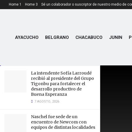
Home 1
Home 3
Sé un colaborador o suscriptor de nuestro medio de c
LATEST
TRENDING
Concurso de Locro en Tilisarao:
AYACUCHO
BELGRANO
CHACABUCO
JUNIN
P
¡15 años celebrando sabor y
tradición!
26 MAYO, 2025
La intendente Sofía Larroudé
recibió al presidente del Grupo
Tigonbu para fortalecer el
desarrollo productivo de
Buena Esperanza
7 AGOSTO, 2026
Naschel fue sede de un
encuentro de Newcom con
equipos de distintas localidades