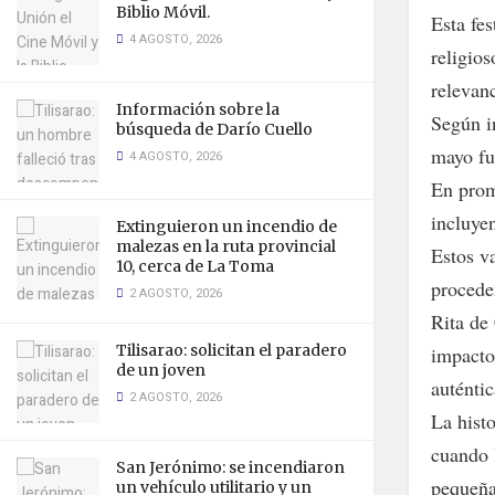
Biblio Móvil.
Esta fes
4 AGOSTO, 2026
religios
relevanc
Información sobre la
Según i
búsqueda de Darío Cuello
mayo fu
4 AGOSTO, 2026
En prom
incluye
Extinguieron un incendio de
malezas en la ruta provincial
Estos v
10, cerca de La Toma
procede
2 AGOSTO, 2026
Rita de 
Tilisarao: solicitan el paradero
impacto
de un joven
auténti
2 AGOSTO, 2026
La histo
cuando 
San Jerónimo: se incendiaron
pequeña
un vehículo utilitario y un