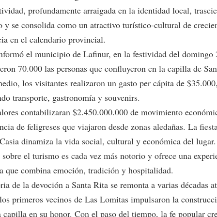
tividad, profundamente arraigada en la identidad local, trasci
o y se consolida como un atractivo turístico-cultural de crecie
ia en el calendario provincial.
nformó el municipio de Lafinur, en la festividad del domingo 
eron 70.000 las personas que confluyeron en la capilla de San
edio, los visitantes realizaron un gasto per cápita de $35.000
ndo transporte, gastronomía y souvenirs.
alores contabilizaran $2.450.000.000 de movimiento económic
ncia de feligreses que viajaron desde zonas aledañas. La fiest
Casia dinamiza la vida social, cultural y económica del lugar
 sobre el turismo es cada vez más notorio y ofrece una experi
ca que combina emoción, tradición y hospitalidad.
ria de la devoción a Santa Rita se remonta a varias décadas at
los primeros vecinos de Las Lomitas impulsaron la construcc
 capilla en su honor. Con el paso del tiempo, la fe popular cr