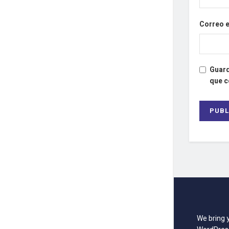
Correo 
Guard
que 
We bring 