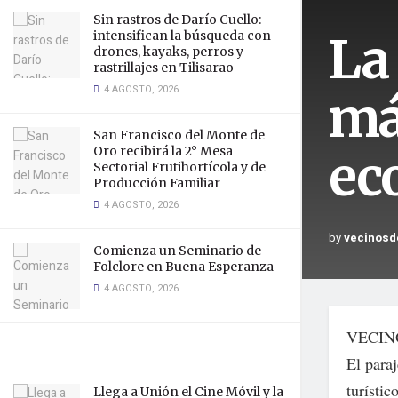
Sin rastros de Darío Cuello:
La 
intensifican la búsqueda con
drones, kayaks, perros y
rastrillajes en Tilisarao
4 AGOSTO, 2026
má
San Francisco del Monte de
Oro recibirá la 2° Mesa
ec
Sectorial Frutihortícola y de
Producción Familiar
4 AGOSTO, 2026
by
vecinosd
Comienza un Seminario de
Folclore en Buena Esperanza
4 AGOSTO, 2026
VECIN
El paraj
turístic
Llega a Unión el Cine Móvil y la