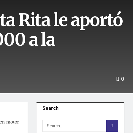
ta Rita le aportó
00 a la
0
Search
ó en motor