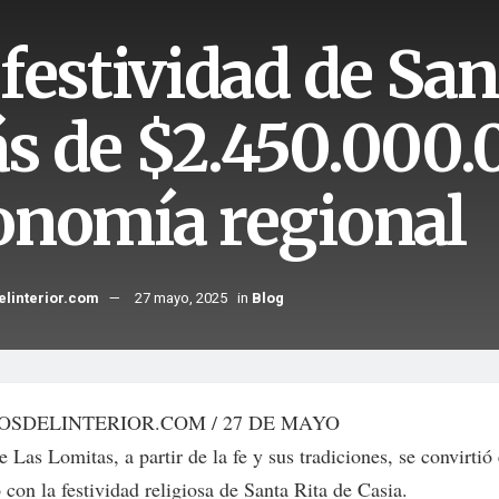
festividad de San
s de $2.450.000.0
onomía regional
elinterior.com
27 mayo, 2025
in
Blog
OSDELINTERIOR.COM / 27 DE MAYO
e Las Lomitas, a partir de la fe y sus tradiciones, se convirti
o con la festividad religiosa de Santa Rita de Casia.