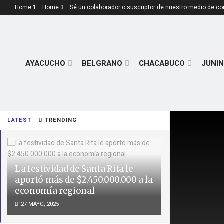
Home 1
Home 3
Sé un colaborador o suscriptor de nuestro medio de c
AYACUCHO
BELGRANO
CHACABUCO
JUNIN
LATEST
TRENDING
La festividad de Santa Rita le
aportó más de $2.450.000.000 a la
economía regional
27 MAYO, 2025