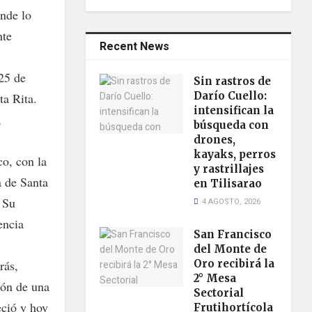
ende lo
nte
Recent News
25 de
Sin rastros de
Darío Cuello:
ta Rita.
intensifican la
,
búsqueda con
drones,
kayaks, perros
o, con la
y rastrillajes
a de Santa
en Tilisarao
. Su
4 AGOSTO, 2026
encia
San Francisco
del Monte de
rás,
Oro recibirá la
2° Mesa
ión de una
Sectorial
eció y hoy
Frutihortícola