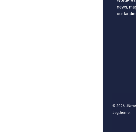
WordPress
news, mag
our landin
© 2026
JNew
Jegtheme
.