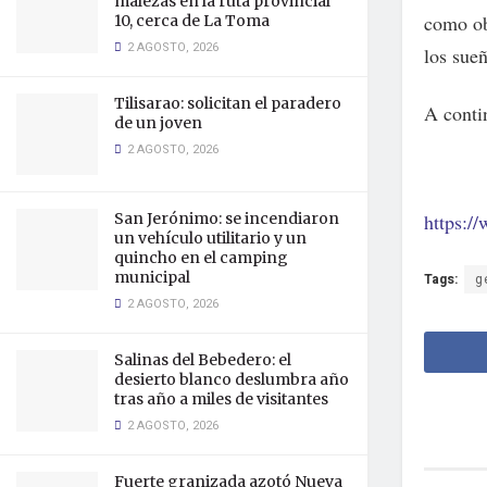
malezas en la ruta provincial
como ob
10, cerca de La Toma
2 AGOSTO, 2026
los sue
Tilisarao: solicitan el paradero
A conti
de un joven
2 AGOSTO, 2026
San Jerónimo: se incendiaron
https:/
un vehículo utilitario y un
quincho en el camping
municipal
Tags:
g
2 AGOSTO, 2026
Salinas del Bebedero: el
desierto blanco deslumbra año
tras año a miles de visitantes
2 AGOSTO, 2026
Fuerte granizada azotó Nueva