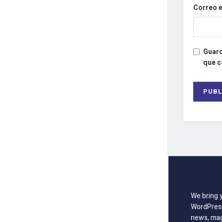
Correo 
Guard
que 
We bring 
WordPress
news, mag