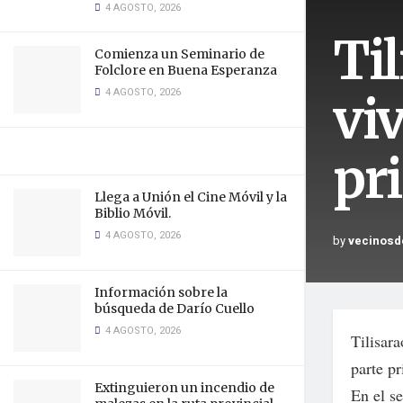
4 AGOSTO, 2026
Til
Comienza un Seminario de
Folclore en Buena Esperanza
4 AGOSTO, 2026
viv
pr
Llega a Unión el Cine Móvil y la
Biblio Móvil.
4 AGOSTO, 2026
by
vecinosd
Información sobre la
búsqueda de Darío Cuello
4 AGOSTO, 2026
Tilisara
parte p
Extinguieron un incendio de
En el s