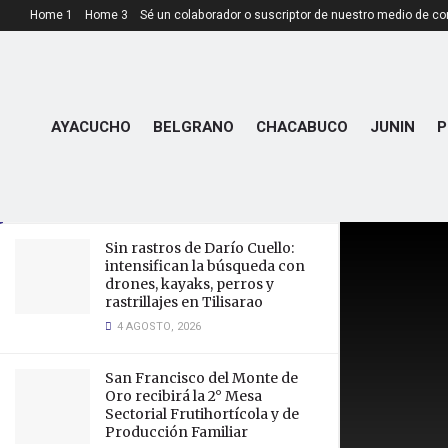
Home 1
Home 3
Sé un colaborador o suscriptor de nuestro medio de c
LATEST
TRENDING
Tilisarao, crece en materia de
viviendas, y el municipio fue
AYACUCHO
BELGRANO
CHACABUCO
JUNIN
P
parte primordial para que eso
suceda
13 AGOSTO, 2025
Sin rastros de Darío Cuello:
intensifican la búsqueda con
drones, kayaks, perros y
rastrillajes en Tilisarao
4 AGOSTO, 2026
San Francisco del Monte de
Oro recibirá la 2° Mesa
Sectorial Frutihortícola y de
Producción Familiar