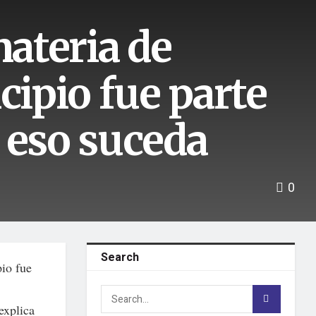
materia de
cipio fue parte
 eso suceda
0
Search
pio fue
explica