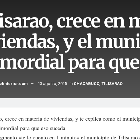
isarao, crece en 
iendas, y el muni
imordial para que
elinterior.com
13 agosto, 2025
in
CHACABUCO
,
TILISARAO
o, crece en materia de viviendas, y te explica como el munici
rimordial para que eso suceda.
egmento «te lo cuento en 1 minuto» el municipio de Tilisarao 