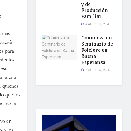
y de
Producción
e
Familiar
4 AGOSTO, 2026
sonas.
Comienza un
ización
Seminario de
es para
Folclore en
Buena
ehículos
Esperanza
 esta
4 AGOSTO, 2026
la buena
, quienes
do que los
os de la
ivo en
o a los