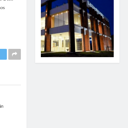
los
án