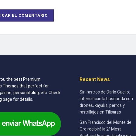
Recent News
you the best Premium
 Themes that perfect for
Sin rastros de Darío Cuello:
azine, personal blog, etc. Check
intensifican la búsqueda con
g page for details.
drones, kayaks, perros y
rastrillajes en Tilisarao
San Francisco del Monte de
Oro recibirá la 2° Mesa
Sectorial Frutihortícola y de