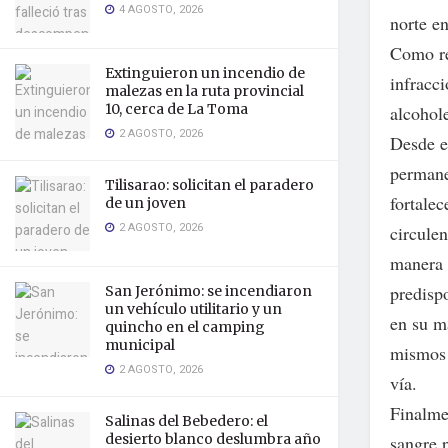
4 AGOSTO, 2026
norte en
Como res
Extinguieron un incendio de
infracc
malezas en la ruta provincial
10, cerca de La Toma
alcohole
2 AGOSTO, 2026
Desde e
permane
Tilisarao: solicitan el paradero
fortalec
de un joven
2 AGOSTO, 2026
circule
manera 
predispo
San Jerónimo: se incendiaron
un vehículo utilitario y un
en su m
quincho en el camping
municipal
mismos 
2 AGOSTO, 2026
vía.
Finalme
Salinas del Bebedero: el
desierto blanco deslumbra año
sangre 