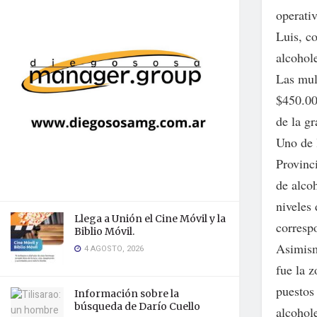
operativ
Luis, co
alcohol
Las mul
$450.00
de la g
Uno de l
Provinci
de alcoh
niveles 
Llega a Unión el Cine Móvil y la
correspo
Biblio Móvil.
Asimism
4 AGOSTO, 2026
fue la z
puestos 
Información sobre la
búsqueda de Darío Cuello
alcohol