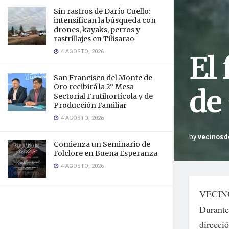
Sin rastros de Darío Cuello:
intensifican la búsqueda con
drones, kayaks, perros y
rastrillajes en Tilisarao
4 AGOSTO, 2026
El
San Francisco del Monte de
Oro recibirá la 2° Mesa
de
Sectorial Frutihortícola y de
Producción Familiar
4 AGOSTO, 2026
by
vecinosd
Comienza un Seminario de
Folclore en Buena Esperanza
4 AGOSTO, 2026
VECIN
Durante 
direcci