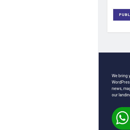
We bring 
WordPress
news, mag
our landin