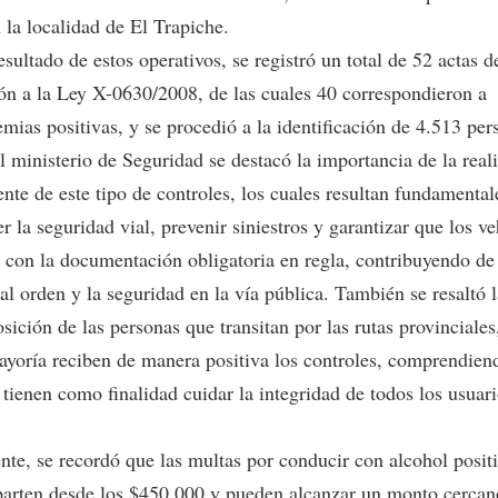
 la localidad de El Trapiche.
ultado de estos operativos, se registró un total de 52 actas d
ión a la Ley X-0630/2008, de las cuales 40 correspondieron a
mias positivas, y se procedió a la identificación de 4.513 per
l ministerio de Seguridad se destacó la importancia de la real
nte de este tipo de controles, los cuales resultan fundamental
er la seguridad vial, prevenir siniestros y garantizar que los v
n con la documentación obligatoria en regla, contribuyendo de
al orden y la seguridad en la vía pública. También se resaltó 
sición de las personas que transitan por las rutas provinciales
ayoría reciben de manera positiva los controles, comprendien
tienen como finalidad cuidar la integridad de todos los usuari
nte, se recordó que las multas por conducir con alcohol posit
parten desde los $450.000 y pueden alcanzar un monto cercan