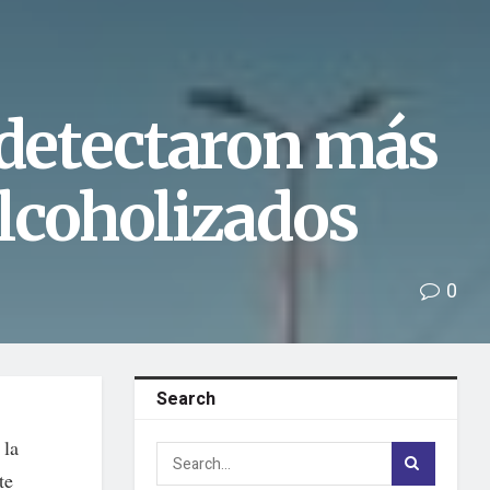
 detectaron más
lcoholizados
0
Search
 la
te