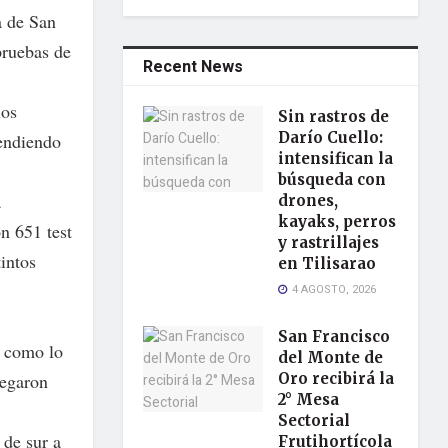
a de San
pruebas de
Recent News
los
Sin rastros de
Darío Cuello:
endiendo
intensifican la
búsqueda con
a
drones,
kayaks, perros
n 651 test
y rastrillajes
tintos
en Tilisarao
4 AGOSTO, 2026
San Francisco
, como lo
del Monte de
legaron
Oro recibirá la
2° Mesa
Sectorial
 de sur a
Frutihortícola