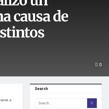
alizó un
na causa de
stintos
0
Search
varon a