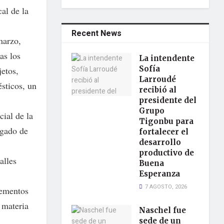
al de la
Recent News
marzo,
as los
La intendente
Sofía
jetos,
Larroudé
ésticos, un
recibió al
presidente del
Grupo
cial de la
Tigonbu para
zgado de
fortalecer el
desarrollo
productivo de
alles
Buena
Esperanza
7 AGOSTO, 2026
lementos
 materia
Naschel fue
sede de un