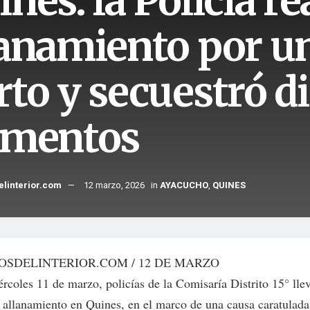
nes: la Policía re
lanamiento por u
rto y secuestró di
ementos
elinterior.com
12 marzo, 2026
in
AYACUCHO
,
QUINES
OSDELINTERIOR.COM / 12 DE MARZO
ércoles 11 de marzo, policías de la Comisaría Distrito 15° lle
 allanamiento en Quines, en el marco de una causa caratulada