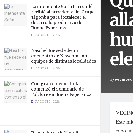
Qui
La intendente Sofía Larroudé
al
recibió al presidente del Grupo
Tigonbu para fortalecer el
desarrollo productivo de
Buena Esperanza
hu
7 AGOSTO, 2026
Naschel fue sede de un
el
encuentro de Newcom con
equipos de distintas localidades
7 AGOSTO, 2026
by
vecinosd
Con gran convocatoria
comenzó el Seminario de
Folclore en Buena Esperanza
7 AGOSTO, 2026
VECIN
Este mi
cabo un
Productores de Nogolí