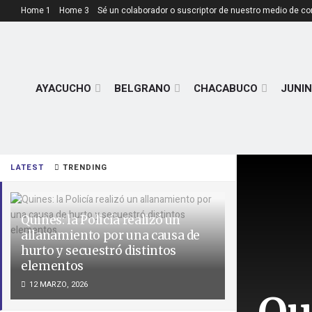
Home 1
Home 3
Sé un colaborador o suscriptor de nuestro medio de c
AYACUCHO
BELGRANO
CHACABUCO
JUNIN
LATEST
TRENDING
Quines: la Policía realizó un
allanamiento por una causa de
hurto y secuestró distintos
elementos
12 MARZO, 2026