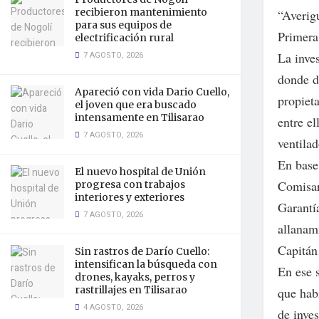
recibieron mantenimiento
“Averig
para sus equipos de
Primera
electrificación rural
7 AGOSTO, 2026
La inve
donde d
Apareció con vida Dario Cuello,
propieta
el joven que era buscado
intensamente en Tilisarao
entre el
7 AGOSTO, 2026
ventilad
En base 
El nuevo hospital de Unión
Comisar
progresa con trabajos
interiores y exteriores
Garantí
7 AGOSTO, 2026
allanam
Capitán
Sin rastros de Darío Cuello:
intensifican la búsqueda con
En ese s
drones, kayaks, perros y
rastrillajes en Tilisarao
que hab
4 AGOSTO, 2026
de inves