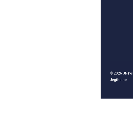
© 2026
JNew
Jegtheme
.