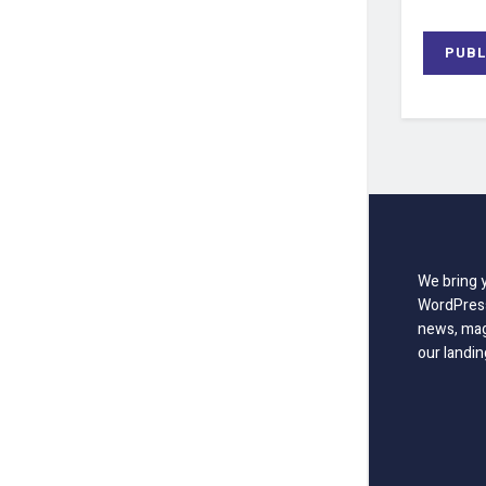
We bring 
WordPress
news, mag
our landin