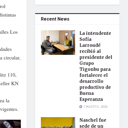
rol
istintas
Recent News
alles Los
La intendente
Sofía
Larroudé
idades
recibió al
 circular,
presidente del
Grupo
Tigonbu para
itz 110,
fortalecer el
desarrollo
Keller KN
productivo de
Buena
Esperanza
za la
7 AGOSTO, 2026
vigentes.
Naschel fue
sede de un