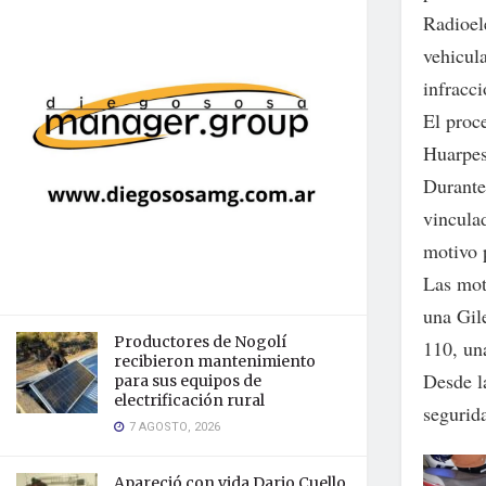
Radioel
vehicul
infracci
El proce
Huarpes
Durante 
vinculad
motivo p
Las mot
una Gil
Productores de Nogolí
110, un
recibieron mantenimiento
Desde la
para sus equipos de
electrificación rural
segurid
7 AGOSTO, 2026
Apareció con vida Dario Cuello,