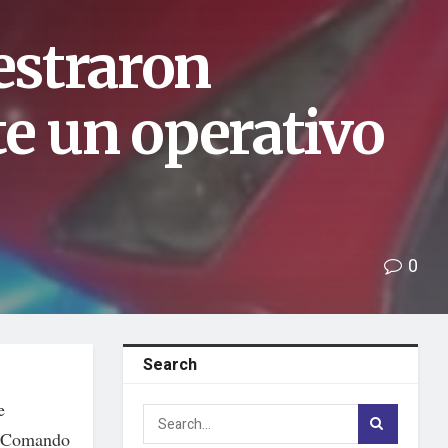
estraron
e un operativo
0
Search
e
el Comando