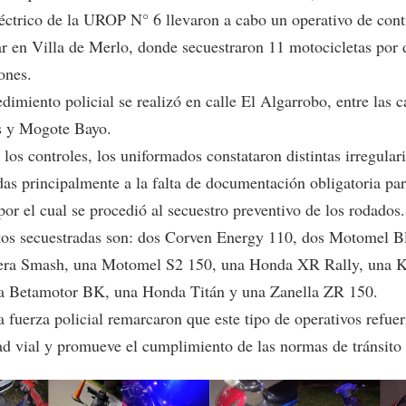
éctrico de la UROP N° 6 llevaron a cabo un operativo de cont
ar en Villa de Merlo, donde secuestraron 11 motocicletas por d
ones.
dimiento policial se realizó en calle El Algarrobo, entre las c
 y Mogote Bayo.
los controles, los uniformados constataron distintas irregular
as principalmente a la falta de documentación obligatoria para
or el cual se procedió al secuestro preventivo de los rodados.
os secuestradas son: dos Corven Energy 110, dos Motomel Bl
era Smash, una Motomel S2 150, una Honda XR Rally, una 
a Betamotor BK, una Honda Titán y una Zanella ZR 150.
 fuerza policial remarcaron que este tipo de operativos refuer
ad vial y promueve el cumplimiento de las normas de tránsito 