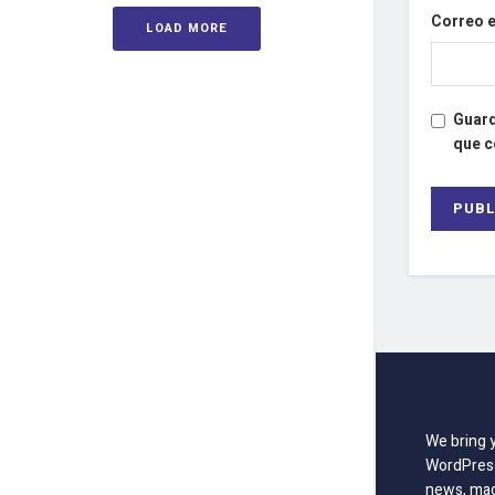
Correo 
LOAD MORE
Guard
que 
We bring 
WordPress
news, mag