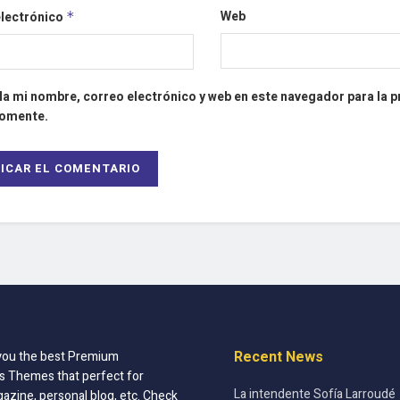
Web
electrónico
*
a mi nombre, correo electrónico y web en este navegador para la 
comente.
Recent News
you the best Premium
 Themes that perfect for
La intendente Sofía Larroudé
azine, personal blog, etc. Check