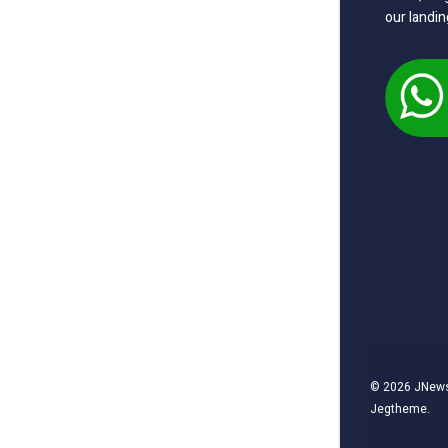
our landin
© 2026
JNew
Jegtheme
.