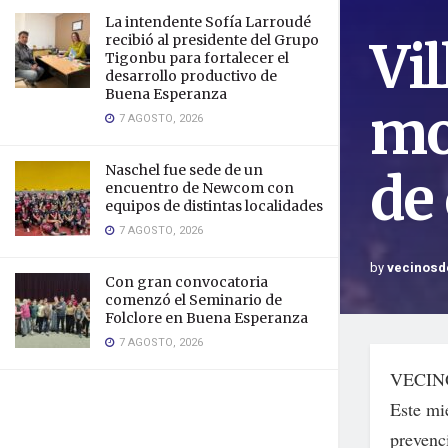
La intendente Sofía Larroudé
Vi
recibió al presidente del Grupo
Tigonbu para fortalecer el
desarrollo productivo de
Buena Esperanza
mo
7 AGOSTO, 2026
Naschel fue sede de un
de
encuentro de Newcom con
equipos de distintas localidades
7 AGOSTO, 2026
by
vecinosd
Con gran convocatoria
comenzó el Seminario de
Folclore en Buena Esperanza
7 AGOSTO, 2026
VECIN
Este mi
prevenc