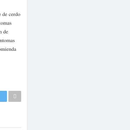
e de cerdo
ntomas
n de
íntomas
comienda