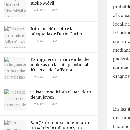
Biblio Móvil.
probabl
4 AGOSTO, 2026
al cons
localida
Información sobre la
El prim
búsqueda de Darío Cuello
con ini
4 AGOSTO, 2026
mediant
pacient
Extinguieron un incendio de
malezas en la ruta provincial
carnicer
10, cerca de La Toma
diagnost
2 AGOSTO, 2026
Tilisarao: solicitan el paradero
de un joven
2 AGOSTO, 2026
En las ú
una fam
San Jerónimo: se incendiaron
triquino
un vehículo utilitario y un