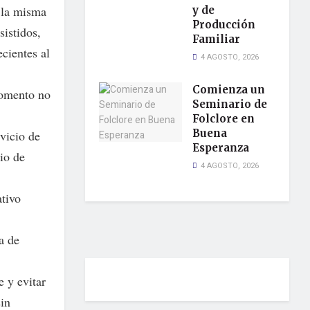
 la misma
y de
Producción
sistidos,
Familiar
cientes al
4 AGOSTO, 2026
Comienza un
 momento no
Seminario de
Folclore en
Buena
rvicio de
Esperanza
io de
4 AGOSTO, 2026
tivo
a de
e y evitar
sin