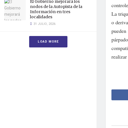
El Gobierno mejorará los
controle
nodos de la Autopista de la
Información en tres
La triq
localidades
o deriv
31 JULIO, 2026
pueden 
párpado
LOAD MORE
compati
realiza