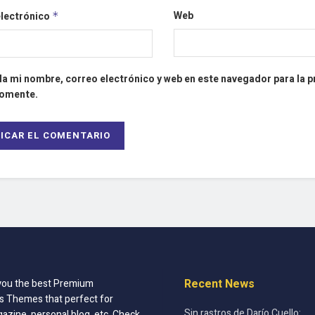
Web
electrónico
*
a mi nombre, correo electrónico y web en este navegador para la 
comente.
Recent News
you the best Premium
 Themes that perfect for
Sin rastros de Darío Cuello:
azine, personal blog, etc. Check