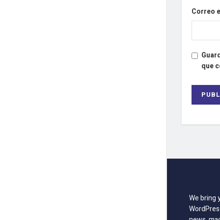
Correo 
Guard
que 
We bring 
WordPress
news, mag