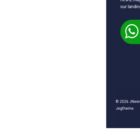
our landin
© 2026
JNew
Jegtheme
.