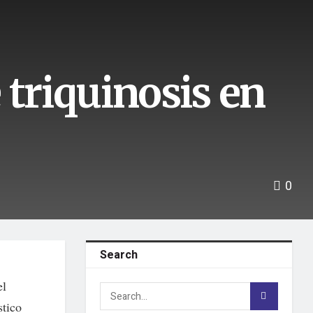
 triquinosis en
0
Search
el
stico