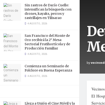
Sin rastros de Darío Cuello:
intensifican la búsqueda con
drones, kayaks, perros y
rastrillajes en Tilisarao
4 AGOSTO, 2026
De
San Francisco del Monte de
Oro recibirá la 2° Mesa
Me
Sectorial Frutihortícola y de
Producción Familiar
4 AGOSTO, 2026
by
vecinosd
Comienza un Seminario de
Folclore en Buena Esperanza
4 AGOSTO, 2026
Vecinos 
El Hosp
Servici
Llega a Unión el Cine Móvil y la