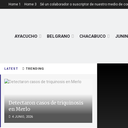
Home 1
Home 3
Sé un colaborador o suscriptor de nuestro medio de c
AYACUCHO
BELGRANO
CHACABUCO
JUNIN
LATEST
TRENDING
Detectaron casos de triquinosis
en Merlo
4 JUNIO, 2026