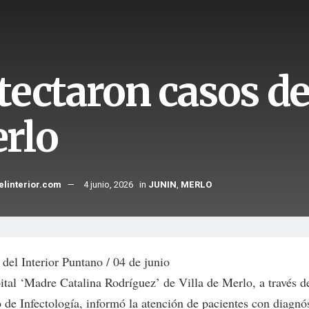
tectaron casos de
rlo
elinterior.com
4 junio, 2026
in
JUNIN
,
MERLO
del Interior Puntano / 04 de junio
ital ‘Madre Catalina Rodríguez’ de Villa de Merlo, a través d
o de Infectología, informó la atención de pacientes con diagnó