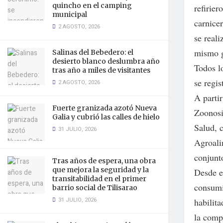
quincho en el camping
refirie
municipal
carnicer
2 AGOSTO, 2026
se reali
mismo g
Salinas del Bebedero: el
desierto blanco deslumbra año
Todos lo
tras año a miles de visitantes
se regis
2 AGOSTO, 2026
A partir
Fuerte granizada azotó Nueva
Zoonosi
Galia y cubrió las calles de hielo
Salud, 
31 JULIO, 2026
Agroali
conjunto
Tras años de espera, una obra
que mejora la seguridad y la
Desde e
transitabilidad en el primer
consumi
barrio social de Tilisarao
31 JULIO, 2026
habilita
la compr