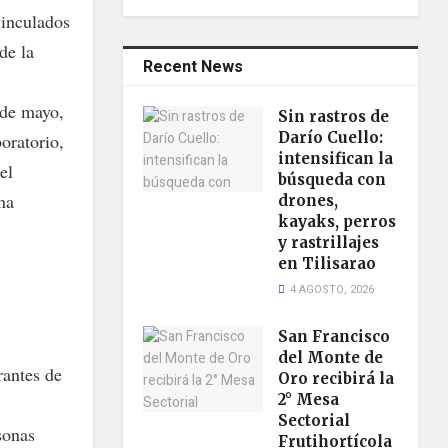
vinculados
de la
Recent News
 de mayo,
Sin rastros de
Darío Cuello:
oratorio,
intensifican la
el
búsqueda con
na
drones,
kayaks, perros
y rastrillajes
en Tilisarao
4 AGOSTO, 2026
San Francisco
del Monte de
rantes de
Oro recibirá la
2° Mesa
Sectorial
sonas
Frutihortícola