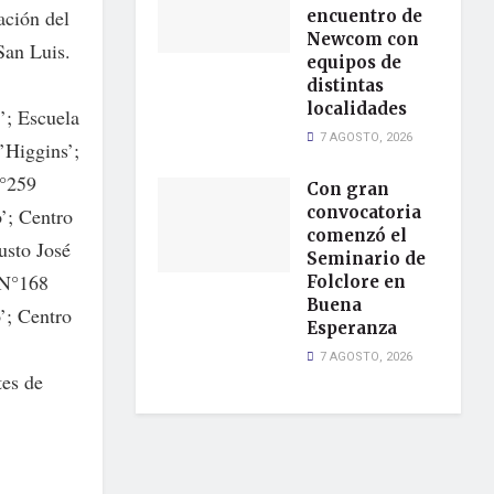
ación del
encuentro de
Newcom con
San Luis.
equipos de
distintas
localidades
’; Escuela
7 AGOSTO, 2026
’Higgins’;
N°259
Con gran
convocatoria
’; Centro
comenzó el
usto José
Seminario de
 N°168
Folclore en
Buena
’; Centro
Esperanza
7 AGOSTO, 2026
tes de