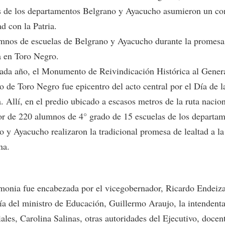
s de los departamentos Belgrano y Ayacucho asumieron un c
ad con la Patria.
mnos de escuelas de Belgrano y Ayacucho durante la promesa 
 en Toro Negro.
da año, el Monumento de Reivindicación Histórica al Gener
o de Toro Negro fue epicentro del acto central por el Día de l
. Allí, en el predio ubicado a escasos metros de la ruta nacio
or de 220 alumnos de 4° grado de 15 escuelas de los departa
o y Ayacucho realizaron la tradicional promesa de lealtad a l
na.
monia fue encabezada por el vicegobernador, Ricardo Endeiza
a del ministro de Educación, Guillermo Araujo, la intendent
les, Carolina Salinas, otras autoridades del Ejecutivo, docen