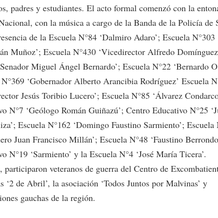
vos, padres y estudiantes. El acto formal comenzó con la enton
acional, con la música a cargo de la Banda de la Policía de 
esencia de la Escuela N°84 ‘Dalmiro Adaro’; Escuela N°303
ián Muñoz’; Escuela N°430 ‘Vicedirector Alfredo Domínguez
Senador Miguel Ángel Bernardo’; Escuela N°22 ‘Bernardo O
 N°369 ‘Gobernador Alberto Arancibia Rodríguez’ Escuela 
rector Jesús Toribio Lucero’; Escuela N°85 ‘Álvarez Condarco
vo N°7 ‘Geólogo Román Guiñazú’; Centro Educativo N°25 ‘J
iza’; Escuela N°162 ‘Domingo Faustino Sarmiento’; Escuela
ero Juan Francisco Millán’; Escuela N°48 ‘Faustino Berrondo
vo N°19 ‘Sarmiento’ y la Escuela N°4 ‘José María Ticera’.
 participaron veteranos de guerra del Centro de Excombatien
s ‘2 de Abril’, la asociación ‘Todos Juntos por Malvinas’ y
iones gauchas de la región.