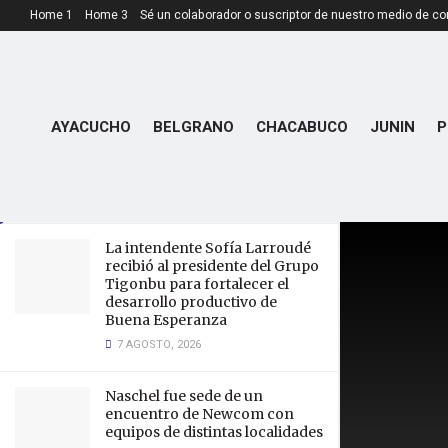
Home 1
Home 3
Sé un colaborador o suscriptor de nuestro medio de c
LATEST
TRENDING
En Toro Negro, más de 200
AYACUCHO
BELGRANO
CHACABUCO
JUNIN
P
estudiantes prometieron
fidelidad al Pabellón Nacional
22 JUNIO, 2026
La intendente Sofía Larroudé
recibió al presidente del Grupo
Tigonbu para fortalecer el
desarrollo productivo de
Buena Esperanza
7 AGOSTO, 2026
Naschel fue sede de un
encuentro de Newcom con
equipos de distintas localidades