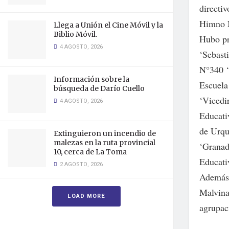
directi
Himno N
Llega a Unión el Cine Móvil y la
Biblio Móvil.
Hubo pr
4 AGOSTO, 2026
‘Sebast
N°340 ‘
Información sobre la
Escuela
búsqueda de Darío Cuello
‘Vicedi
4 AGOSTO, 2026
Educati
de Urqu
Extinguieron un incendio de
malezas en la ruta provincial
‘Granad
10, cerca de La Toma
Educati
2 AGOSTO, 2026
Además,
Malvina
LOAD MORE
agrupac