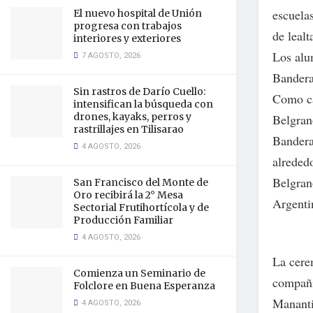
escuela
El nuevo hospital de Unión
progresa con trabajos
de lealt
interiores y exteriores
Los alu
7 AGOSTO, 2026
Bandera
Sin rastros de Darío Cuello:
Como ca
intensifican la búsqueda con
drones, kayaks, perros y
Belgran
rastrillajes en Tilisarao
Bandera
4 AGOSTO, 2026
alreded
Belgran
San Francisco del Monte de
Oro recibirá la 2° Mesa
Argenti
Sectorial Frutihortícola y de
Producción Familiar
4 AGOSTO, 2026
La cere
Comienza un Seminario de
compañí
Folclore en Buena Esperanza
Manantia
4 AGOSTO, 2026