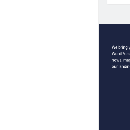
We bring 
WordPress
news, mag
our landin