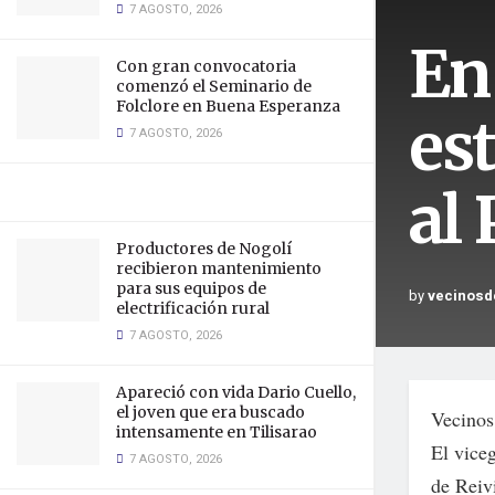
7 AGOSTO, 2026
En
Con gran convocatoria
comenzó el Seminario de
Folclore en Buena Esperanza
es
7 AGOSTO, 2026
al
Productores de Nogolí
recibieron mantenimiento
para sus equipos de
by
vecinosd
electrificación rural
7 AGOSTO, 2026
Apareció con vida Dario Cuello,
el joven que era buscado
Vecinos
intensamente en Tilisarao
El vice
7 AGOSTO, 2026
de Reiv