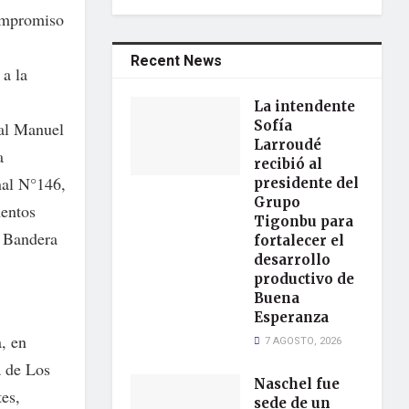
ompromiso
Recent News
a la
La intendente
Sofía
al Manuel
Larroudé
a
recibió al
nal N°146,
presidente del
Grupo
mentos
Tigonbu para
a Bandera
fortalecer el
desarrollo
productivo de
Buena
Esperanza
, en
7 AGOSTO, 2026
a de Los
Naschel fue
tes,
sede de un