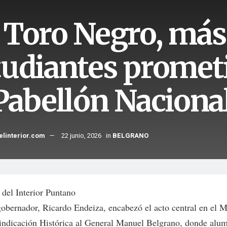
 Toro Negro, más
tudiantes prometi
 Pabellón Naciona
elinterior.com
22 junio, 2026
in
BELGRANO
 del Interior Puntano
gobernador, Ricardo Endeiza, encabezó el acto central en el
indicación Histórica al General Manuel Belgrano, donde alu