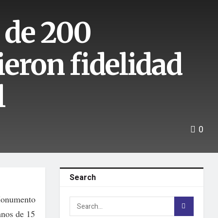
 de 200
eron fidelidad
l
0
Search
 Monumento
mnos de 15