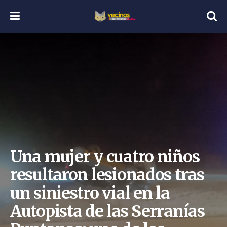
Una mujer y cuatro niños
resultaron lesionados tras
un siniestro vial en la
Autopista de las Serranías