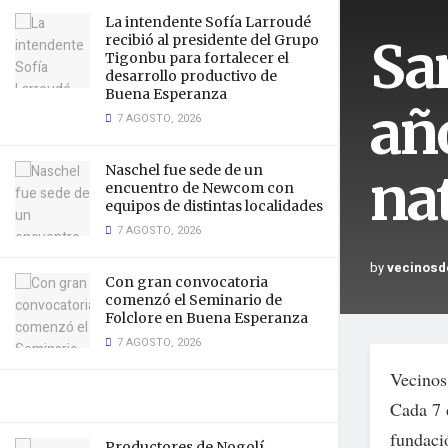
La intendente Sofía Larroudé
Sa
recibió al presidente del Grupo
Tigonbu para fortalecer el
desarrollo productivo de
Buena Esperanza
año
7 AGOSTO, 2026
Naschel fue sede de un
na
encuentro de Newcom con
equipos de distintas localidades
7 AGOSTO, 2026
by
vecinosd
Con gran convocatoria
comenzó el Seminario de
Folclore en Buena Esperanza
7 AGOSTO, 2026
Vecinos 
Cada 7 
fundaci
Productores de Nogolí