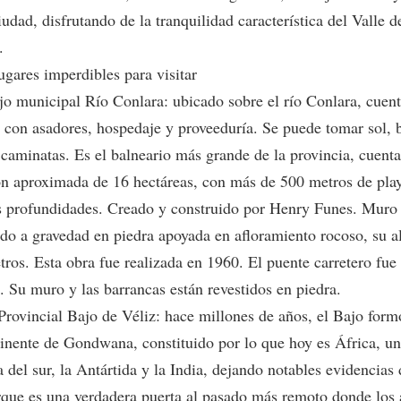
iudad, disfrutando de la tranquilidad característica del Valle d
.
ugares imperdibles para visitar
o municipal Río Conlara: ubicado sobre el río Conlara, cuen
 con asadores, hospedaje y proveeduría. Se puede tomar sol, 
r caminatas. Es el balneario más grande de la provincia, cuent
ón aproximada de 16 hectáreas, con más de 500 metros de pla
as profundidades. Creado y construido por Henry Funes. Muro
ido a gravedad en piedra apoyada en afloramiento rocoso, su al
tros. Esta obra fue realizada en 1960. El puente carretero fue
. Su muro y las barrancas están revestidos en piedra.
Provincial Bajo de Véliz: hace millones de años, el Bajo form
tinente de Gondwana, constituido por lo que hoy es África, un
del sur, la Antártida y la India, dejando notables evidencias 
rque es una verdadera puerta al pasado más remoto donde los