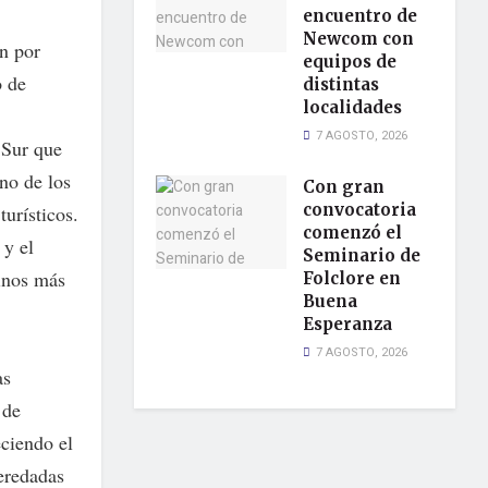
encuentro de
Newcom con
n por
equipos de
o de
distintas
localidades
7 AGOSTO, 2026
 Sur que
uno de los
Con gran
convocatoria
turísticos.
comenzó el
 y el
Seminario de
tinos más
Folclore en
Buena
Esperanza
7 AGOSTO, 2026
as
 de
eciendo el
eredadas