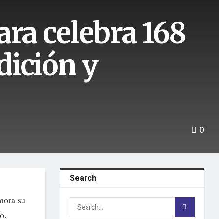
ara celebra 168
dición y
0
Search
mora su
o.