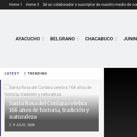
Home 1
Home 3
Sé un colaborador o suscriptor de nuestro medio de c
AYACUCHO
BELGRANO
CHACABUCO
JUNIN
LATEST
TRENDING
Santa Rosa del Conlara celebra
168 años de historia, tradición y
naturaleza
9 JULIO, 2026