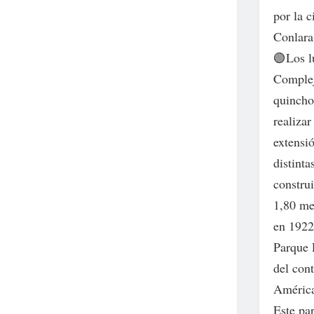
por la c
Conlara
🟢Los l
Complej
quincho
realiza
extensi
distint
constru
1,80 me
en 1922
Parque 
del con
América 
Este pa