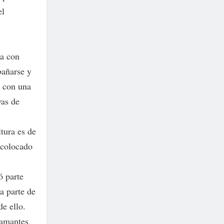
el
ta con
bañarse y
a con una
yas de
tura es de
 colocado
ó parte
a parte de
de ello.
 amantes