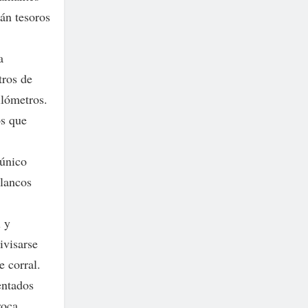
rán tesoros
a
tros de
ilómetros.
os que
 único
lancos
l y
ivisarse
 corral.
entados
roca,