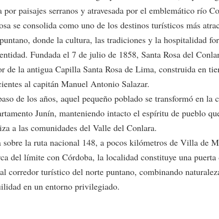
 por paisajes serranos y atravesada por el emblemático río Co
osa se consolida como uno de los destinos turísticos más atrac
puntano, donde la cultura, las tradiciones y la hospitalidad f
dentidad. Fundada el 7 de julio de 1858, Santa Rosa del Conla
or de la antigua Capilla Santa Rosa de Lima, construida en tie
cientes al capitán Manuel Antonio Salazar.
paso de los años, aquel pequeño poblado se transformó en la 
artamento Junín, manteniendo intacto el espíritu de pueblo qu
riza a las comunidades del Valle del Conlara.
 sobre la ruta nacional 148, a pocos kilómetros de Villa de M
ca del límite con Córdoba, la localidad constituye una puerta
al corredor turístico del norte puntano, combinando naturaleza
ilidad en un entorno privilegiado.