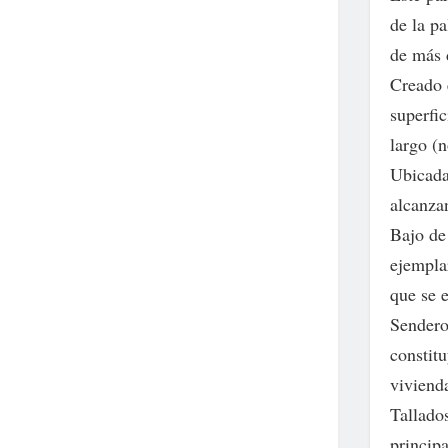
de la pa
de más 
Creado 
superfi
largo (n
Ubicada
alcanza
Bajo de
ejempla
que se e
Sendero 
constit
viviend
Tallado
princip