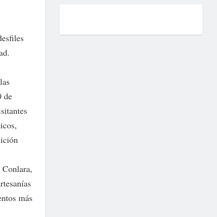
esfiles
ad.
las
0 de
isitantes
icos,
dición
o Conlara,
rtesanías
ventos más