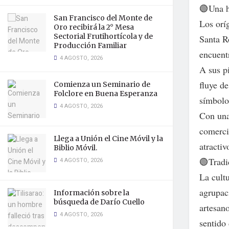
🟢Una h
San Francisco del Monte de
Los orí
Oro recibirá la 2° Mesa
Sectorial Frutihortícola y de
Santa R
Producción Familiar
encuent
4 AGOSTO, 2026
A sus p
fluye de
Comienza un Seminario de
Folclore en Buena Esperanza
símbolos
4 AGOSTO, 2026
Con una
comerci
Llega a Unión el Cine Móvil y la
atractiv
Biblio Móvil.
🟢Tradi
4 AGOSTO, 2026
La cultu
agrupaci
Información sobre la
búsqueda de Darío Cuello
artesano
4 AGOSTO, 2026
sentido