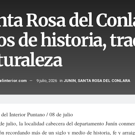
nta Rosa del Conl
s de historia, tra
turaleza
elinterior.com
9 julio, 2026
in
JUNIN
,
SANTA ROSA DEL CONLARA
del Interior Puntano / 08 de julio
de julio, la localidad cabecera del departamento Junín conme
ón recordando más de un siglo y medio de historia, fe y arraig