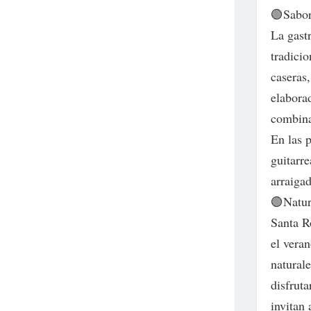
🟢Sabor
La gastr
tradicio
caseras,
elabora
combina
En las 
guitarr
arraiga
🟢Natur
Santa R
el vera
naturale
disfruta
invitan 