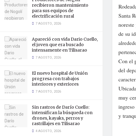
recibieron mantenimiento
Rodeada
para sus equipos de
Santa R
electrificación rural
7 AGOSTO, 2026
noreste 
de su i
Apareció con vida Dario Cuello,
alreded
el joven que era buscado
intensamente en Tilisarao
pertene
7 AGOSTO, 2026
Con el 
del dep
El nuevo hospital de Unión
caracte
progresa con trabajos
interiores y exteriores
Ubicada
7 AGOSTO, 2026
muy cer
ingreso 
Sin rastros de Darío Cuello:
intensifican la búsqueda con
y tranqu
drones, kayaks, perros y
rastrillajes en Tilisarao
4 AGOSTO, 2026