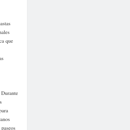
pastas
nales
ica que
as
. Durante
s
para
ranos
y paseos