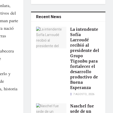
nlara,
tivos del
Recent News
orman parte
ra nació
La intendente
Sofía
rras
Larroudé
recibió al
cabecera
presidente del
Grupo
e
Tigonbu para
fortalecer el
desarrollo
erlo y
productivo de
 de
Buena
Esperanza
, historia
7 AGOSTO, 2026
Naschel fue
sede de un