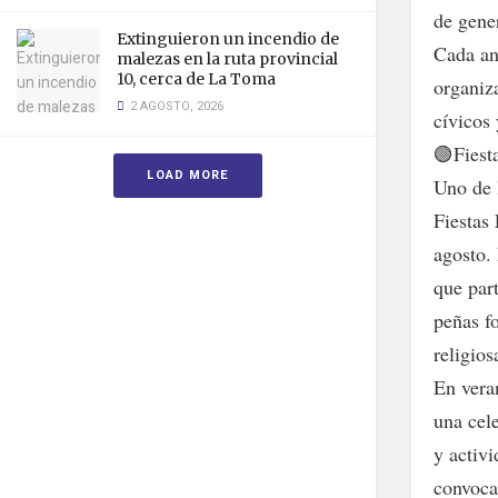
de gene
Extinguieron un incendio de
Cada an
malezas en la ruta provincial
10, cerca de La Toma
organiza
2 AGOSTO, 2026
cívicos 
🟢Fiesta
LOAD MORE
Uno de 
Fiestas
agosto. 
que part
peñas fo
religios
En vera
una cel
y activi
convoca