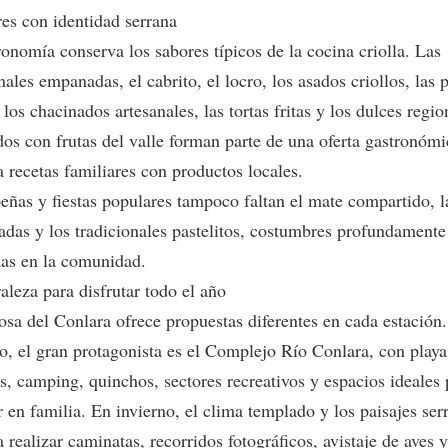
es con identidad serrana
onomía conserva los sabores típicos de la cocina criolla. Las
nales empanadas, el cabrito, el locro, los asados criollos, las 
 los chacinados artesanales, las tortas fritas y los dulces regio
dos con frutas del valle forman parte de una oferta gastronóm
 recetas familiares con productos locales.
peñas y fiestas populares tampoco faltan el mate compartido, l
eadas y los tradicionales pastelitos, costumbres profundamente
das en la comunidad.
aleza para disfrutar todo el año
osa del Conlara ofrece propuestas diferentes en cada estación
no, el gran protagonista es el Complejo Río Conlara, con playa
s, camping, quinchos, sectores recreativos y espacios ideales 
r en familia. En invierno, el clima templado y los paisajes ser
a realizar caminatas, recorridos fotográficos, avistaje de aves 