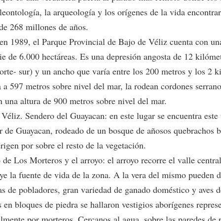
leontología, la arqueología y los orígenes de la vida encontra
de 268 millones de años.
en 1989, el Parque Provincial de Bajo de Véliz cuenta con un
cie de 6.000 hectáreas. Es una depresión angosta de 12 kilóme
orte- sur) y un ancho que varía entre los 200 metros y los 2 k
 a 597 metros sobre nivel del mar, la rodean cordones serran
n una altura de 900 metros sobre nivel del mar.
 Véliz. Sendero del Guayacan: en este lugar se encuentra este
r de Guayacan, rodeado de un bosque de añosos quebrachos b
rigen por sobre el resto de la vegetación.
de Los Morteros y el arroyo: el arroyo recorre el valle centra
uye la fuente de vida de la zona. A la vera del mismo pueden d
as de pobladores, gran variedad de ganado doméstico y aves de
s en bloques de piedra se hallaron vestigios aborígenes repres
almente por morteros. Cercanos al agua, sobre las paredes de 