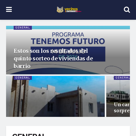
GENERAL
Estos son los resultados del
quinto sorteo de viviendas de
barrio
GENERAL
GENERAL
Un carga
sorprendi