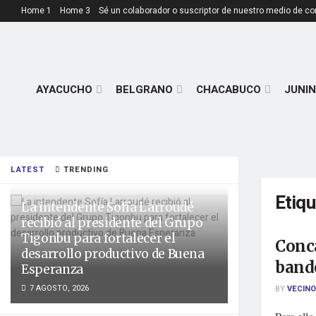
Home 1
Home 3
Sé un colaborador o suscriptor de nuestro medio de c
AYACUCHO
BELGRANO
CHACABUCO
JUNIN
LATEST
TRENDING
Etiq
La intendente Sofía Larroudé
recibió al presidente del Grupo
Tigonbu para fortalecer el
Conca
desarrollo productivo de Buena
band
Esperanza
7 AGOSTO, 2026
BY
VECINO