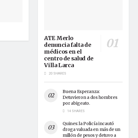
ATE Merlo
denuncia falta de
médicos en el
centro de salud de
Villa Larca
20 SHARES
Buena Esperanza:
Detuvieron a dos hombres
por abigeato.
14 SHARES
Quines: la Policía incautó
droga valuada en más de un
millón de pesos y detuvo a