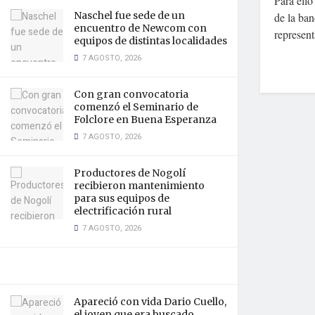
Para ello
Naschel fue sede de un
de la ba
encuentro de Newcom con
representa
equipos de distintas localidades
7 AGOSTO, 2026
Con gran convocatoria
comenzó el Seminario de
Folclore en Buena Esperanza
7 AGOSTO, 2026
Productores de Nogolí
recibieron mantenimiento
para sus equipos de
electrificación rural
7 AGOSTO, 2026
Apareció con vida Dario Cuello,
el joven que era buscado