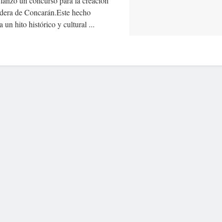
 lanzó un concurso para la creación
ndera de Concarán.Este hecho
 un hito histórico y cultural ...