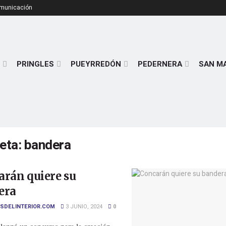
omunicación
PRINGLES
PUEYRREDÓN
PEDERNERA
SAN M
ueta:
bandera
rán quiere su
era
SDELINTERIOR.COM
3 JUNIO, 2024
0