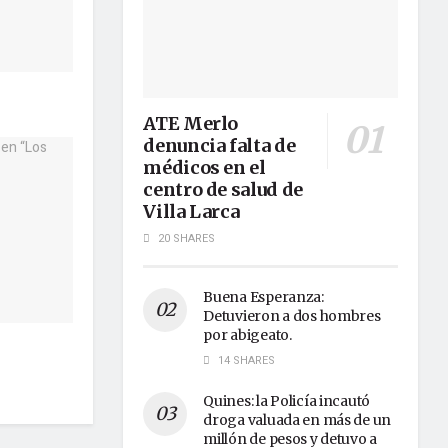
ATE Merlo
denuncia falta de
médicos en el
centro de salud de
Villa Larca
20 SHARES
Buena Esperanza:
Detuvieron a dos hombres
por abigeato.
14 SHARES
Quines: la Policía incautó
droga valuada en más de un
millón de pesos y detuvo a