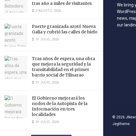
tras año a miles de visitantes
We bring 
2 AGOSTO, 2026
WordPress
news, mag
our landin
Fuerte granizada azotó Nueva
Galia y cubrió las calles de hielo
31 JULIO, 2026
Tras años de espera, una obra
que mejora la seguridad y la
transitabilidad en el primer
barrio social de Tilisarao
31 JULIO, 2026
El Gobierno mejorará los
nodos de la Autopista de la
Información en tres
localidades
© 2026
JNew
31 JULIO, 2026
Jegtheme
.