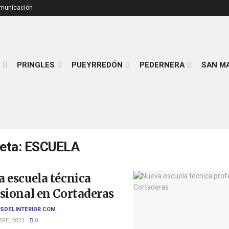
omunicación
PRINGLES
PUEYRREDÓN
PEDERNERA
SAN M
ueta:
ESCUELA
 escuela técnica
sional en Cortaderas
SDELINTERIOR.COM
RE, 2023
0