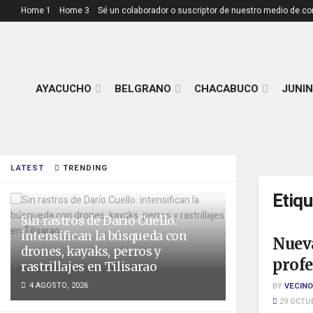
Home 1
Home 3
Sé un colaborador o suscriptor de nuestro medio de c
AYACUCHO
BELGRANO
CHACABUCO
JUNIN
LATEST
TRENDING
Etiq
Sin rastros de Darío Cuello:
intensifican la búsqueda con
Nueva
drones, kayaks, perros y
profe
rastrillajes en Tilisarao
4 AGOSTO, 2026
BY
VECINO
29 OCTUB