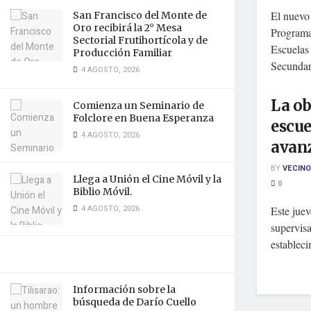
El nuevo 
San Francisco del Monte de
Oro recibirá la 2° Mesa
Programa
Sectorial Frutihortícola y de
Escuelas
Producción Familiar
Secundari
4 AGOSTO, 2026
La ob
Comienza un Seminario de
Folclore en Buena Esperanza
escue
4 AGOSTO, 2026
avan
BY
VECINO
Llega a Unión el Cine Móvil y la
0
Biblio Móvil.
4 AGOSTO, 2026
Este juev
supervisa
estableci
Información sobre la
búsqueda de Darío Cuello