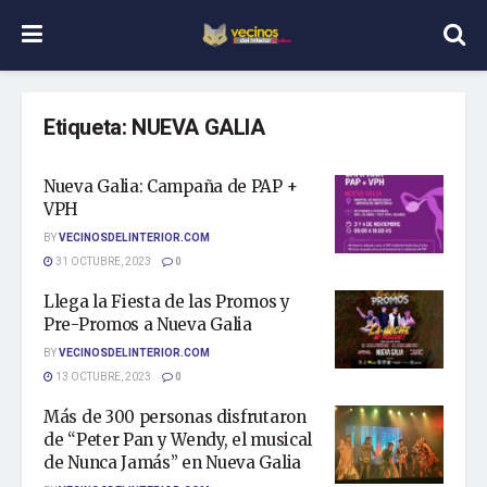
Etiqueta:
NUEVA GALIA
Nueva Galia: Campaña de PAP +
VPH
BY
VECINOSDELINTERIOR.COM
31 OCTUBRE, 2023
0
Llega la Fiesta de las Promos y
Pre-Promos a Nueva Galia
BY
VECINOSDELINTERIOR.COM
13 OCTUBRE, 2023
0
Más de 300 personas disfrutaron
de “Peter Pan y Wendy, el musical
de Nunca Jamás” en Nueva Galia