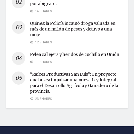
por abigeato.
14 SHARES
Quines: la Policía incautó droga valuada en
más de un millón de pesos y detuvo a una
mujer
12 SHARES
Pelea callejera y heridos de cuchillo en Unión
11 SHARES
“Raíces Productivas San Luis”: Un proyecto
que busca impulsar una nueva Ley Integral
para el Desarrollo Agrícola y Ganadero de la
provincia.
23 SHARES