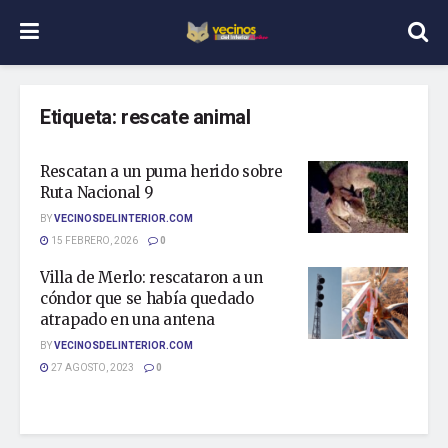
Etiqueta:
rescate animal
Rescatan a un puma herido sobre
Ruta Nacional 9
BY
VECINOSDELINTERIOR.COM
15 FEBRERO, 2026
0
Villa de Merlo: rescataron a un
cóndor que se había quedado
atrapado en una antena
BY
VECINOSDELINTERIOR.COM
27 AGOSTO, 2023
0