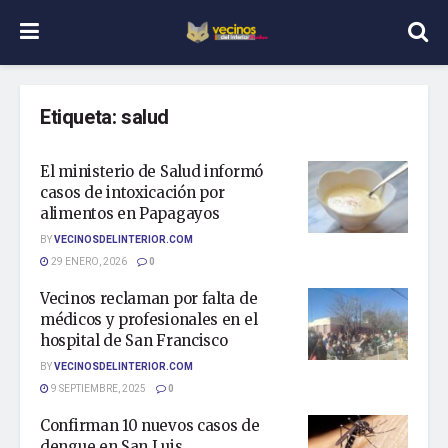
Etiqueta:
salud
El ministerio de Salud informó
casos de intoxicación por
alimentos en Papagayos
BY
VECINOSDELINTERIOR.COM
29 ENERO, 2026
0
Vecinos reclaman por falta de
médicos y profesionales en el
hospital de San Francisco
BY
VECINOSDELINTERIOR.COM
9 SEPTIEMBRE, 2025
0
Confirman 10 nuevos casos de
dengue en San Luis