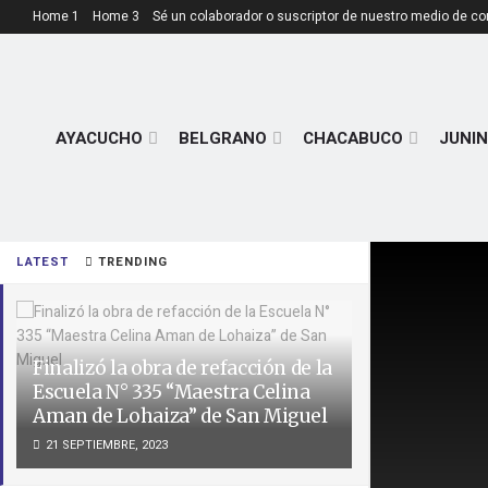
Home 1
Home 3
Sé un colaborador o suscriptor de nuestro medio de c
AYACUCHO
BELGRANO
CHACABUCO
JUNIN
LATEST
TRENDING
Finalizó la obra de refacción de la
Escuela N° 335 “Maestra Celina
Aman de Lohaiza” de San Miguel
21 SEPTIEMBRE, 2023