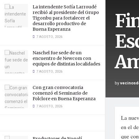
La intendente Sofía Larroudé
Fin
recibió al presidente del Grupo
Tigonbu para fortalecer el
desarrollo productivo de
Buena Esperanza
Es
7 AGOSTO, 2026
Naschel fue sede de un
Am
encuentro de Newcom con
equipos de distintas localidades
7 AGOSTO, 2026
by
vecinosd
Con gran convocatoria
comenzó el Seminario de
Folclore en Buena Esperanza
7 AGOSTO, 2026
La nueva
en el d
que con
Productores de Nogolí