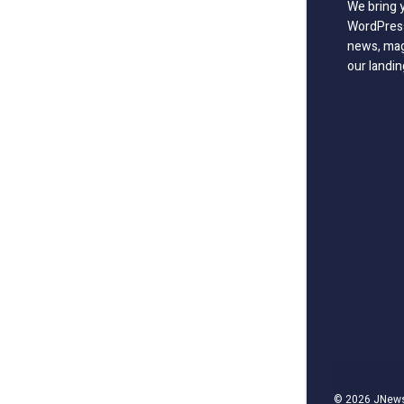
We bring 
WordPress
news, mag
our landin
© 2026
JNew