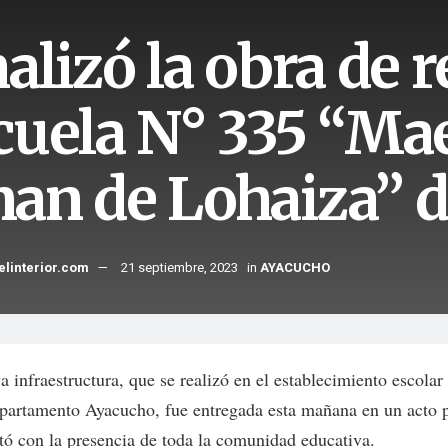
alizó la obra de r
cuela N° 335 “Mae
an de Lohaiza” d
elinterior.com
21 septiembre, 2023
in
AYACUCHO
 infraestructura, que se realizó en el establecimiento escolar
epartamento Ayacucho, fue entregada esta mañana en un acto 
tó con la presencia de toda la comunidad educativa.