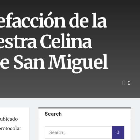
efacción de la
stra Celina
e San Miguel
0
Search
 ubicado
protocolar