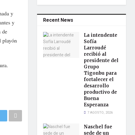
nada y
Recent News
antes y
n de
La intendente
l playón
Sofía
Larroudé
recibió al
presidente del
ura.
Grupo
Tigonbu para
fortalecer el
desarrollo
productivo de
Buena
Esperanza
7 AGOSTO, 2026
Naschel fue
sede de un