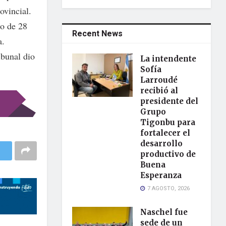
ovincial.
to de 28
Recent News
a.
ibunal dio
La intendente
Sofía
Larroudé
recibió al
presidente del
Grupo
Tigonbu para
fortalecer el
desarrollo
productivo de
Buena
Esperanza
7 AGOSTO, 2026
Naschel fue
sede de un