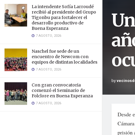
La intendente Sofía Larroudé
Un
recibió al presidente del Grupo
Tigonbu para fortalecer el
desarrollo productivo de
Buena Esperanza
añ
7 AGOSTO, 2026
Naschel fue sede de un
oc
encuentro de Newcom con
equipos de distintas localidades
7 AGOSTO, 2026
by
vecinosd
Con gran convocatoria
comenzó el Seminario de
Folclore en Buena Esperanza
7 AGOSTO, 2026
Desde e
Cámara 
prisión