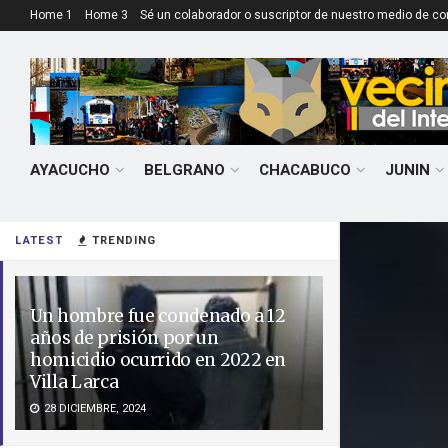
Home 1
Home 3
Sé un colaborador o suscriptor de nuestro medio de c
AYACUCHO
BELGRANO
CHACABUCO
JUNIN
LATEST
TRENDING
Un hombre fue condenado a 12
años de prisión por un
homicidio ocurrido en 2022 en
Villa Larca
28 DICIEMBRE, 2024