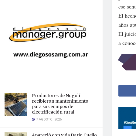
ese sen
El hech
años ap
El juici
a conoce
Productores de Nogolí
recibieron mantenimiento
para sus equipos de
electrificación rural
7 AGOSTO, 2026
Apareció con vida Dario Cuello,