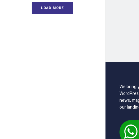
LOAD MORE
We bring 
WordPress
news, mag
our landin