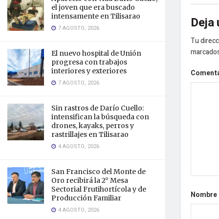
el joven que era buscado
intensamente en Tilisarao
Deja 
7 AGOSTO, 2026
Tu direcc
marcado
El nuevo hospital de Unión
progresa con trabajos
interiores y exteriores
Coment
7 AGOSTO, 2026
Sin rastros de Darío Cuello:
intensifican la búsqueda con
drones, kayaks, perros y
rastrillajes en Tilisarao
4 AGOSTO, 2026
San Francisco del Monte de
Oro recibirá la 2° Mesa
Sectorial Frutihortícola y de
Nombre
Producción Familiar
4 AGOSTO, 2026