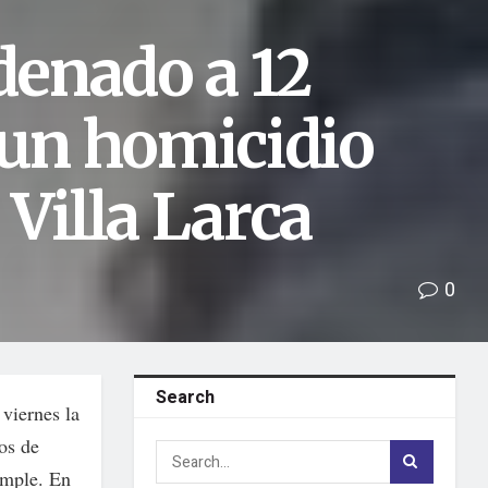
enado a 12
 un homicidio
Villa Larca
0
Search
viernes la
os de
imple. En